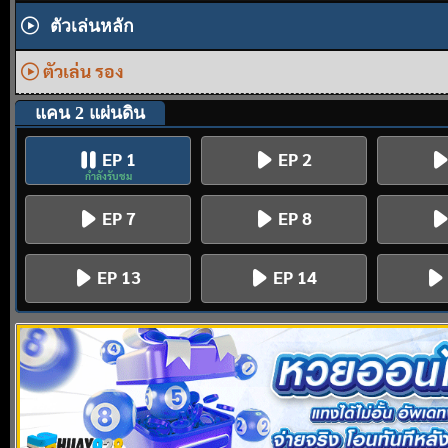
ตัวเล่นหลัก
ตัวเล่น รอง
แคน 2 แผ่นดิน
EP 1
EP 2
กำลังรับชม
EP 7
EP 8
EP 13
EP 14