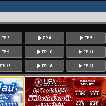
EP 3
EP 4
EP 5
EP 9
EP 10
EP 11
EP 15
EP 16
EP 17