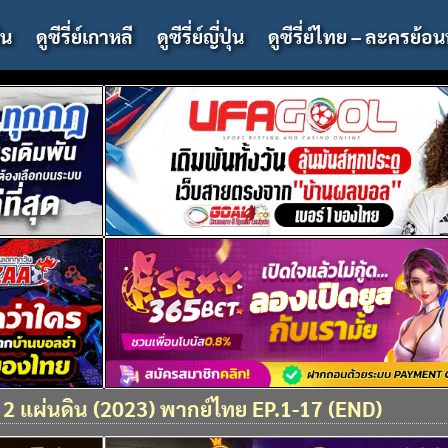
จีน
ดูซีรี่ย์เกาหลี
ดูซีรี่ย์ญี่ปุ่น
ดูซีรี่ย์ไทย – ละครย้อน
2 แผ่นดิน (2023) พากย์ไทย EP.1-17 (END)