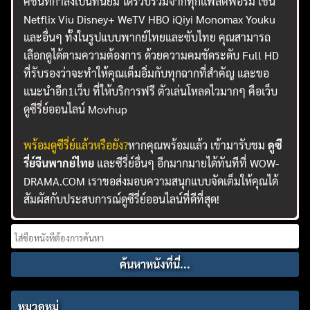
คชั่นที่กำลังเป็นที่นิยม ได้รวบรวมจากทุกแพลตฟอร์ม เช่น
Netflix Viu Disney+ WeTV HBO iQiyi Monomax Youku
และอื่นๆ ทั้งในรูปแบบพากย์ไทยและซับไทย คุณสามารถ
เลือกดูได้ตามความต้องการ ด้วยความคมชัดระดับ Full HD
ที่รับรองว่าจะทำให้คุณเต็มอิ่มกับทุกฉากที่สำคัญ และขอ
แนะนำอีก1เว็บ ที่ให้บริการฟรี ตัวเล่นโหลดไวมากๆ คือเว็บ
ดูซีรี่ย์ออนไลน์
Movhup
พร้อมดูซีรี่ย์แล้วหรือยัง?
หากคุณพร้อมแล้ว เข้ามารับชม
ดูซี
รี่ย์จีนพากย์ไทย
และซีรี่ย์อื่นๆ อีกมากมายได้ทันทีที่ WOW-
DRAMA.COM เราขอส่งมอบความสนุกแบบจัดเต็มให้คุณได้
สัมผัสกับประสบการณ์ดูซีรี่ย์ออนไลน์ที่ดีที่สุด!
Search
for:
หมวดหมู่