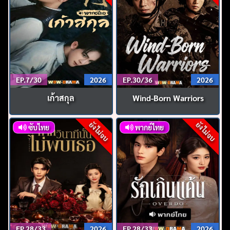
EP.7/30
2026
EP.30/36
2026
เก้าสกุล
Wind-Born Warriors
ยังไม่จบ
ยังไม่จบ
ซับไทย
พากย์ไทย
ค้นหา
สำหรับ:
EP.28/33
2026
EP.28/33
2026