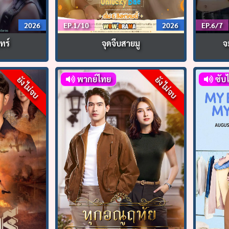
2026
EP.1/10
2026
EP.6/7
ทร์
จุดจีบสายมู
จ
พากย์ไทย
ซับ
ยังไม่จบ
ยังไม่จบ