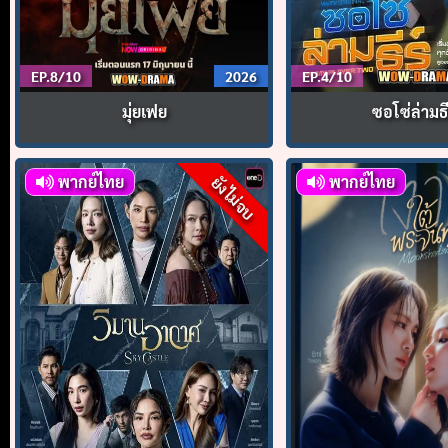
EP.8/10
2026
EP.4/10
มุ่ยเฟย
ซอโซ่ล่ามธี
พากย์ไทย
พากย์ไทย
ยังไม่จบ