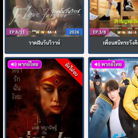
EP.8/11
2026
EP.3/8
วาดฝันวันวิวาห์
เพื่อนสนิทระวังคิ
พากย์ไทย
พากย์ไทย
ยังไม่จบ