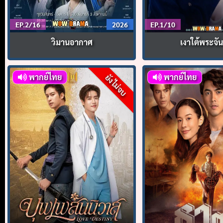
EP.2/16
2026
EP.1/10
วิมานอากาศ
เงาใต้พระจัน
พากย์ไทย
พากย์ไทย
ยังไม่จบ