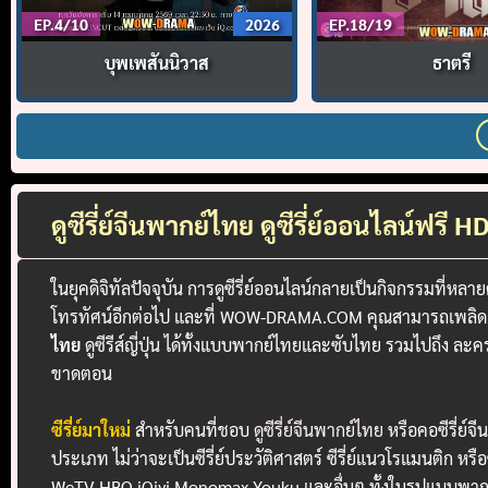
EP.4/10
2026
EP.18/19
บุพเพสันนิวาส
ธาตรี
ดูซีรี่ย์จีนพากย์ไทย ดูซีรี่ย์ออนไลน์ฟรี
ในยุคดิจิทัลปัจจุบัน การดูซีรี่ย์ออนไลน์กลายเป็นกิจกรรมที่
โทรทัศน์อีกต่อไป และที่ WOW-DRAMA.COM คุณสามารถเพลิดเพลินไ
ไทย
ดูซีรีส์ญี่ปุ่น ได้ทั้งแบบพากย์ไทยและซับไทย รวมไปถึง ล
ขาดตอน
ซีรี่ย์มาใหม่
สำหรับคนที่ชอบ
ดูซีรี่ย์จีนพากย์ไทย
หรือคอซีรี่ย์
ประเภท ไม่ว่าจะเป็นซีรี่ย์ประวัติศาสตร์ ซีรี่ย์แนวโรแมนติก หร
WeTV HBO iQiyi Monomax Youku และอื่นๆ ทั้งในรูปแบบพากย