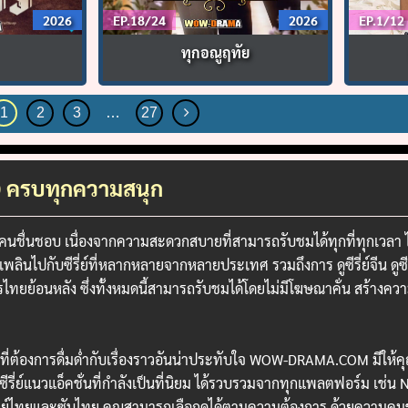
2026
EP.18/24
2026
EP.1/12
ทุกอณูฤทัย
1
2
3
…
27
 HD ครบทุกความสนุก
หลายคนชื่นชอบ เนื่องจากความสะดวกสบายที่สามารถรับชมได้ทุกที่ทุกเวลา
ปกับซีรี่ย์ที่หลากหลายจากหลายประเทศ รวมถึงการ ดูซีรี่ย์จีน ดูซีร
ะครไทยย้อนหลัง ซึ่งทั้งหมดนี้สามารถรับชมได้โดยไม่มีโฆษณาคั่น สร้าง
จีนที่ต้องการดื่มด่ำกับเรื่องราวอันน่าประทับใจ WOW-DRAMA.COM มีใ
ือซีรี่ย์แนวแอ็คชั่นที่กำลังเป็นที่นิยม ได้รวบรวมจากทุกแพลตฟอร์ม เช่น
์ไทยและซับไทย คุณสามารถเลือกดูได้ตามความต้องการ ด้วยความคมชัด