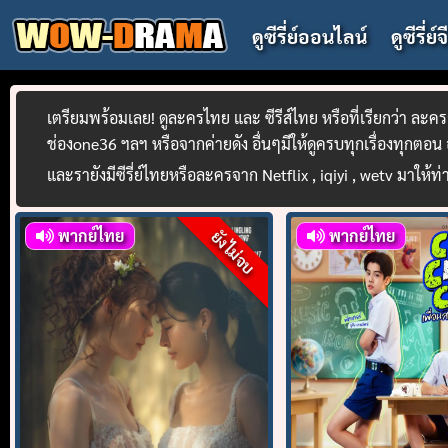
Skip
ดูซีรี่ย์ออนไลน์
ดูซีรี่ย์
to
content
เตรียมพร้อมเลย! ดูละครไทย และ ซีรีส์ไทย หรือที่เรียกว่า ล
ช่องone36 ฯลฯ หรือจากค่ายดัง อื่นๆมีให้ดูครบทุกเรื่องทุกตอน
และรายังมีซีรี่ย์ไทยหรือละครจาก Netflix , iqiyi , wetv มาให้ท่
พากย์ไทย
พากย์ไทย
ยังไม่จบ