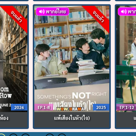
พากย์ไทย
พาก
จบแล้ว
จบแล้ว
2026
EP.1-8
2025
EP.1-12
ห้อง
แพ้เสียงในหัว(ใจ)
เ