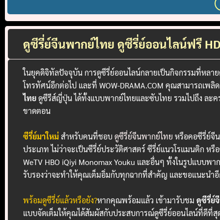
ดูซีรี่ย์จีนพากย์ไทย ดูซีรี่ย์ออนไลน์ฟรี
ในยุคดิจิทัลปัจจุบัน การดูซีรี่ย์ออนไลน์กลายเป็นกิจกรรมที่
โทรทัศน์อีกต่อไป และที่ WOW-DRAMA.COM คุณสามารถเพลิดเพลินไ
ไทย
ดูซีรีส์ญี่ปุ่น ได้ทั้งแบบพากย์ไทยและซับไทย รวมไปถึง ล
ขาดตอน
ซีรี่ย์มาใหม่
สำหรับคนที่ชอบ
ดูซีรี่ย์จีนพากย์ไทย
หรือคอซีรี่ย์
ประเภท ไม่ว่าจะเป็นซีรี่ย์ประวัติศาสตร์ ซีรี่ย์แนวโรแมนติก หร
WeTV HBO iQiyi Monomax Youku และอื่นๆ ทั้งในรูปแบบพากย
รับรองว่าจะทำให้คุณเต็มอิ่มกับทุกฉากที่สำคัญ และขอแนะนำอีก
พร้อมดูซีรี่ย์แล้วหรือยัง?
หากคุณพร้อมแล้ว เข้ามารับชม
ดูซีรี่
แบบจัดเต็มให้คุณได้สัมผัสกับประสบการณ์ดูซีรี่ย์ออนไลน์ที่ดีที่สุ