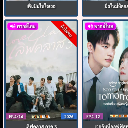
เติมฝันในใจเธอ
มือใหม่หัดแ
พากย์ไทย
พากย์ไทย
ยังไม่จบ
EP.4/16
2026
EP.1-12
เลิฟคลาส ภาค 3
เจอกันที่ออฟฟิศพร