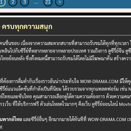
1
2
3
…
21
 HD ครบทุกความสนุก
หลายคนชื่นชอบ เนื่องจากความสะดวกสบายที่สามารถรับชมได้ทุกที่ทุกเวลา
ปกับซีรี่ย์ที่หลากหลายจากหลายประเทศ รวมถึงการ ดูซีรี่ย์จีน ดูซีร
ะครไทยย้อนหลัง ซึ่งทั้งหมดนี้สามารถรับชมได้โดยไม่มีโฆษณาคั่น สร้าง
จีนที่ต้องการดื่มด่ำกับเรื่องราวอันน่าประทับใจ WOW-DRAMA.COM มีใ
ือซีรี่ย์แนวแอ็คชั่นที่กำลังเป็นที่นิยม ได้รวบรวมจากทุกแพลตฟอร์ม เช่น
์ไทยและซับไทย คุณสามารถเลือกดูได้ตามความต้องการ ด้วยความคมชัด
1เว็บ ที่ให้บริการฟรี ตัวเล่นโหลดไวมากๆ คือเว็บ
ดูซีรี่ย์ออนไลน์
Movh
ย์จีนพากย์ไทย
และซีรี่ย์อื่นๆ อีกมากมายได้ทันทีที่ WOW-DRAMA.COM 
ด!