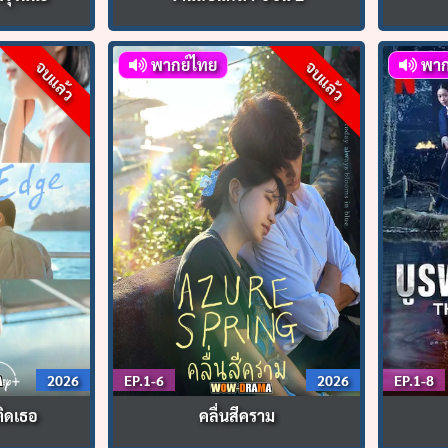
พากย์ไทย
พาก
จบแล้ว
จบแล้ว
ค้นหา
สำหรับ:
2026
EP.1-6
2026
EP.1-8
ติดเธอ
คลื่นสีคราม