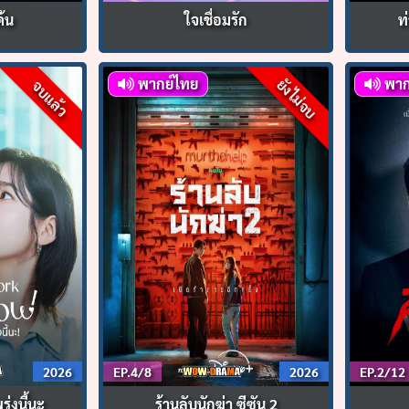
ค้น
ใจเชื่อมรัก
ท
พากย์ไทย
พาก
ยังไม่จบ
จบแล้ว
2026
EP.4/8
2026
EP.2/12
ุ่งนี้นะ
ร้านลับนักฆ่า ซีซัน 2