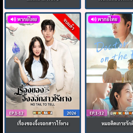
พากย์ไทย
พากย์ไทย
จบแล้ว
EP.1-12
2026
EP.1-12
เรื่องของจิ้งจอกสาวไร้หาง
หมอติดเกาะรัก