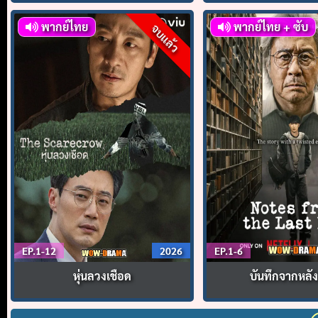
พากย์ไทย
พากย์ไทย + ซับ
จบแล้ว
EP.1-12
2026
EP.1-6
หุ่นลวงเชือด
บันทึกจากหลัง