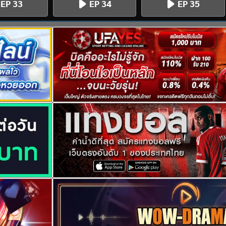
EP 33
EP 34
EP 35