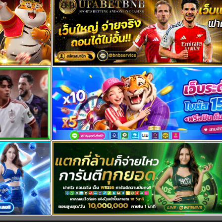
ค้นหา