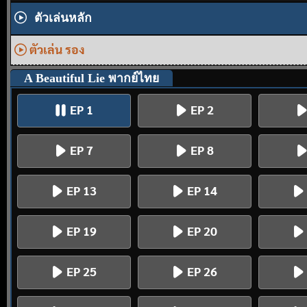
ตัวเล่นหลัก
ตัวเล่น รอง
A Beautiful Lie พากย์ไทย
EP 1
EP 2
EP 7
EP 8
EP 13
EP 14
EP 19
EP 20
EP 25
EP 26