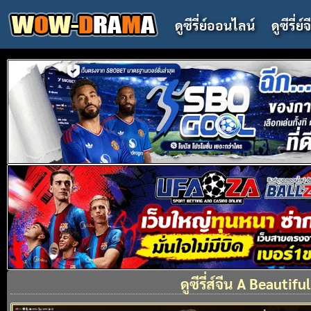
Skip
ดูซีรี่ย์ออนไลน์
ดูซีรี่ย์
to
content
ดูซีรี่ส์จีน A Beauti