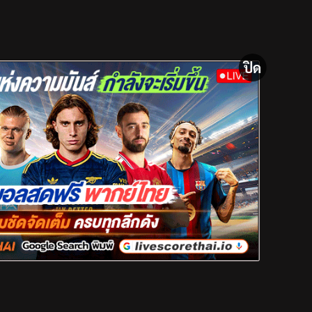
สำหรับ:
ปิด