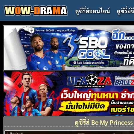
Skip
ดูซีรี่ย์ออนไลน์
ดูซีรี่ย์
to
content
ดูซีรี่ส์ Be My Prince