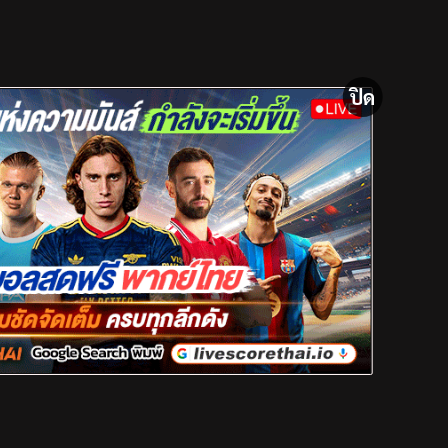
สำหรับ:
ปิด