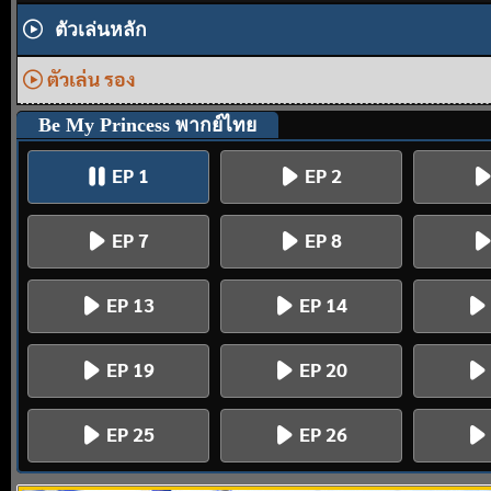
ตัวเล่นหลัก
ตัวเล่น รอง
Be My Princess พากย์ไทย
EP 1
EP 2
EP 7
EP 8
EP 13
EP 14
EP 19
EP 20
EP 25
EP 26