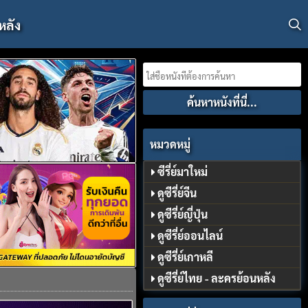
หลัง
Search
for:
หมวดหมู่
ซีรี่ย์มาใหม่
ดูซีรี่ย์จีน
ดูซีรี่ย์ญี่ปุ่น
ดูซีรี่ย์ออนไลน์
ดูซีรี่ย์เกาหลี
ดูซีรี่ย์ไทย - ละครย้อนหลัง