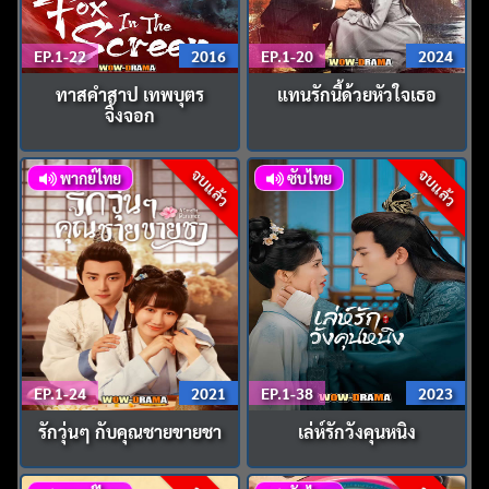
EP.1-22
2016
EP.1-20
2024
ทาสคำสาป เทพบุตร
แทนรักนี้ด้วยหัวใจเธอ
จิ้งจอก
จบแล้ว
จบแล้ว
พากย์ไทย
ซับไทย
EP.1-24
2021
EP.1-38
2023
รักวุ่นๆ กับคุณชายขายชา
เล่ห์รักวังคุนหนิง