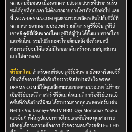
หลายคนชื่นชอบ เนื่องจากความสะดวกสบายที่สามารถรับ
ชมได้ทุกที่ทุกเวลา ไม่ต้องรอฉายทางโทรทัศน์อีกต่อไป และ
ที่ WOW-DRAMA.COM คุณสามารถเพลิดเพลินไปกับซีรี่ย์ที่
หลากหลายจากหลายประเทศ รวมถึงการ ดูซีรี่ย์จีน ดูซีรี่ส์
เกาหลี
ดูซีรี่ย์จีนพากย์ไทย
ดูซีรีส์ญี่ปุ่น ได้ทั้งแบบพากย์ไทย
และซับไทย รวมไปถึง ละครไทยย้อนหลัง ซึ่งทั้งหมดนี้
สามารถรับชมได้โดยไม่มีโฆษณาคั่น สร้างความสนุกสนาน
แบบไม่ขาดตอน
ซีรี่ย์มาใหม่
สำหรับคนที่ชอบ
ดูซีรี่ย์จีนพากย์ไทย
หรือคอซีรี่
ย์จีนที่ต้องการดื่มด่ำกับเรื่องราวอันน่าประทับใจ WOW-
DRAMA.COM มีให้คุณเลือกชมหลากหลายประเภท ไม่ว่าจะ
เป็นซีรี่ย์ประวัติศาสตร์ ซีรี่ย์แนวโรแมนติก หรือซีรี่ย์แนวแอ็
คชั่นที่กำลังเป็นที่นิยม ได้รวบรวมจากทุกแพลตฟอร์ม เช่น
Netflix Viu Disney+ WeTV HBO iQiyi Monomax Youku
และอื่นๆ ทั้งในรูปแบบพากย์ไทยและซับไทย คุณสามารถ
เลือกดูได้ตามความต้องการ ด้วยความคมชัดระดับ Full HD