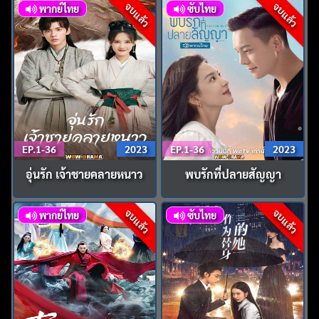
จบแล้ว
จบแล้ว
พากย์ไทย
ซับไทย
EP.1-36
2023
EP.1-36
2023
อุ่นรัก เจ้าชายคลายหนาว
พบรักที่ปลายสัญญา
จบแล้ว
จบแล้ว
พากย์ไทย
ซับไทย