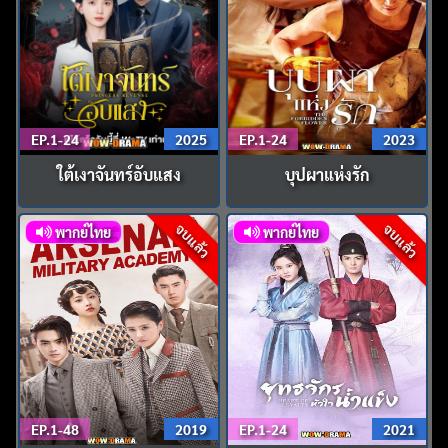
EP.1-24
2025
EP.1-24
2023
ใต้เงาจันทร์อับแสง
บุปผาแห่งรัก
จบแล้ว
จบแล้ว
พากย์ไทย
พากย์ไทย
EP.1-48
2019
EP.1-24
2021