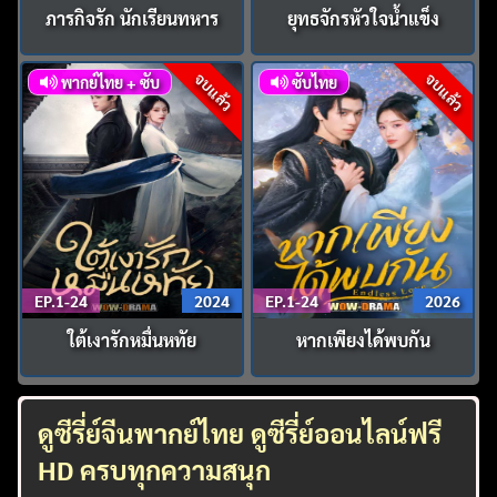
ภารกิจรัก นักเรียนทหาร
ยุทธจักรหัวใจน้ำแข็ง
จบแล้ว
จบแล้ว
พากย์ไทย + ซับ
ซับไทย
EP.1-24
2024
EP.1-24
2026
ใต้เงารักหมื่นหทัย
หากเพียงได้พบกัน
ดูซีรี่ย์จีนพากย์ไทย ดูซีรี่ย์ออนไลน์ฟรี
HD ครบทุกความสนุก