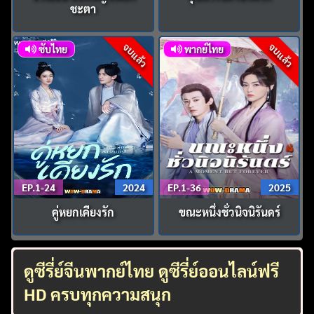
ชะตา
จบแล้ว
จบแล้ว
ซับไทย
พากย์ไทย
EP.1-24
2024
EP.1-36
2025
คู่หยกเคียงรัก
ขณะหนึ่งชั่วนิจนิรันดร์
ดูซีรี่ย์จีนพากย์ไทย ดูซีรี่ย์ออนไลน์ฟรี
HD ครบทุกความสนุก