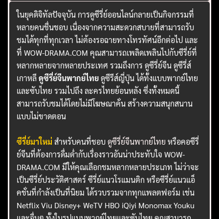
ในยุคดิจิทัลปัจจุบัน การดูซีรี่ย์ออนไลน์กลายเป็นกิจกรรมที่
หลายคนชื่นชอบ เนื่องจากความสะดวกสบายที่สามารถรับ
ชมได้ทุกที่ทุกเวลา ไม่ต้องรอฉายทางโทรทัศน์อีกต่อไป และ
ที่ WOW-DRAMA.COM คุณสามารถเพลิดเพลินไปกับซีรี่ย์ที่
หลากหลายจากหลายประเทศ รวมถึงการ ดูซีรี่ย์จีน ดูซีรี่ส์
เกาหลี
ดูซีรี่ย์จีนพากย์ไทย
ดูซีรีส์ญี่ปุ่น ได้ทั้งแบบพากย์ไทย
และซับไทย รวมไปถึง ละครไทยย้อนหลัง ซึ่งทั้งหมดนี้
สามารถรับชมได้โดยไม่มีโฆษณาคั่น สร้างความสนุกสนาน
แบบไม่ขาดตอน
ซีรี่ย์มาใหม่
สำหรับคนที่ชอบ
ดูซีรี่ย์จีนพากย์ไทย
หรือคอซีรี่
ย์จีนที่ต้องการดื่มด่ำกับเรื่องราวอันน่าประทับใจ WOW-
DRAMA.COM มีให้คุณเลือกชมหลากหลายประเภท ไม่ว่าจะ
เป็นซีรี่ย์ประวัติศาสตร์ ซีรี่ย์แนวโรแมนติก หรือซีรี่ย์แนวแอ็
คชั่นที่กำลังเป็นที่นิยม ได้รวบรวมจากทุกแพลตฟอร์ม เช่น
Netflix Viu Disney+ WeTV HBO iQiyi Monomax Youku
และอื่นๆ ทั้งในรูปแบบพากย์ไทยและซับไทย คุณสามารถ