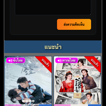
ส่งความคิดเห็น
แนะนำ
จบแล้ว
จบแล้ว
ซับไทย
พากย์ไทย