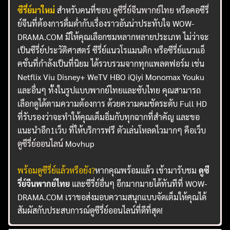
ซีรี่ย์มาใหม่
สำหรับคนที่ชอบ
ดูซีรี่ย์จีนพากย์ไทย
หรือคอซีรี่
ย์จีนที่ต้องการดื่มด่ำกับเรื่องราวอันน่าประทับใจ WOW-
DRAMA.COM มีให้คุณเลือกชมหลากหลายประเภท ไม่ว่าจะ
เป็นซีรี่ย์ประวัติศาสตร์ ซีรี่ย์แนวโรแมนติก หรือซีรี่ย์แนวแอ็
คชั่นที่กำลังเป็นที่นิยม ได้รวบรวมจากทุกแพลตฟอร์ม เช่น
Netflix Viu Disney+ WeTV HBO iQiyi Monomax Youku
และอื่นๆ ทั้งในรูปแบบพากย์ไทยและซับไทย คุณสามารถ
เลือกดูได้ตามความต้องการ ด้วยความคมชัดระดับ Full HD
ที่รับรองว่าจะทำให้คุณเต็มอิ่มกับทุกฉากที่สำคัญ และขอ
แนะนำอีก1เว็บ ที่ให้บริการฟรี ตัวเล่นโหลดไวมากๆ คือเว็บ
ดูซีรี่ย์ออนไลน์
Movhup
พร้อมดูซีรี่ย์แล้วหรือยัง?
หากคุณพร้อมแล้ว เข้ามารับชม
ดูซี
รี่ย์จีนพากย์ไทย
และซีรี่ย์อื่นๆ อีกมากมายได้ทันทีที่ WOW-
DRAMA.COM เราขอส่งมอบความสนุกแบบจัดเต็มให้คุณได้
สัมผัสกับประสบการณ์ดูซีรี่ย์ออนไลน์ที่ดีที่สุด!