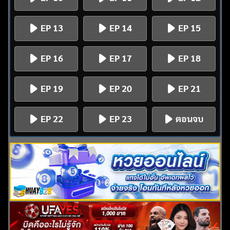
EP 13
EP 14
EP 15
EP 16
EP 17
EP 18
EP 19
EP 20
EP 21
EP 22
EP 23
ตอนจบ