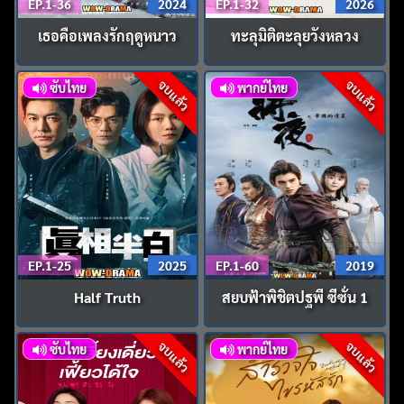
EP.1-36
2024
EP.1-32
2026
เธอคือเพลงรักฤดูหนาว
ทะลุมิติตะลุยวังหลวง
จบแล้ว
จบแล้ว
ซับไทย
พากย์ไทย
EP.1-25
2025
EP.1-60
2019
Half Truth
สยบฟ้าพิชิตปฐพี ซีซั่น 1
จบแล้ว
จบแล้ว
ซับไทย
พากย์ไทย