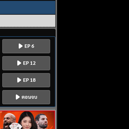
EP 6
EP 12
EP 18
ตอนจบ