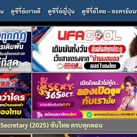
จีน
ดูซีรี่ย์เกาหลี
ดูซีรี่ย์ญี่ปุ่น
ดูซีรี่ย์ไทย – ละครย้อน
ear Secretary (2025) ซับไทย ครบทุกตอน