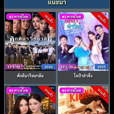
แนะนำ
จบแล้ว
จบแล้ว
พากย์ไทย
พากย์ไทย
EP.1-10
2026
EP.1-30
2025
ศักดินาวิทยาลัย
โอป้าลําซิ่ง
จบแล้ว
จบแล้ว
พากย์ไทย
พากย์ไทย