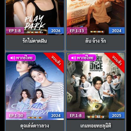
EP.1-8
2026
EP.1-13
2024
รักไม่คาดฝัน
ลับ จ้าง รัก
จบแล้ว
จบแล้ว
พากย์ไทย
พากย์ไทย
EP.1-30
2024
EP.1-8
2025
ดุจเล่ห์ดาวลวง
เกมทอยทะลุมิติ