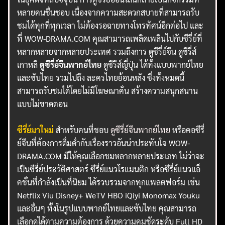
หลายคนชื่นชอบ เนื่องจากความสะดวกสบายที่สามารถรับ
ชมได้ทุกที่ทุกเวลา ไม่ต้องรอฉายทางโทรทัศน์อีกต่อไป และ
ที่ WOW-DRAMA.COM คุณสามารถเพลิดเพลินไปกับซีรี่ย์ที่
หลากหลายจากหลายประเทศ รวมถึงการ ดูซีรี่ย์จีน ดูซีรี่ส์
เกาหลี
ดูซีรี่ย์จีนพากย์ไทย
ดูซีรีส์ญี่ปุ่น ได้ทั้งแบบพากย์ไทย
และซับไทย รวมไปถึง ละครไทยย้อนหลัง ซึ่งทั้งหมดนี้
สามารถรับชมได้โดยไม่มีโฆษณาคั่น สร้างความสนุกสนาน
แบบไม่ขาดตอน
ซีรี่ย์มาใหม่
สำหรับคนที่ชอบ
ดูซีรี่ย์จีนพากย์ไทย
หรือคอซีรี่
ย์จีนที่ต้องการดื่มด่ำกับเรื่องราวอันน่าประทับใจ WOW-
DRAMA.COM มีให้คุณเลือกชมหลากหลายประเภท ไม่ว่าจะ
เป็นซีรี่ย์ประวัติศาสตร์ ซีรี่ย์แนวโรแมนติก หรือซีรี่ย์แนวแอ็
คชั่นที่กำลังเป็นที่นิยม ได้รวบรวมจากทุกแพลตฟอร์ม เช่น
Netflix Viu Disney+ WeTV HBO iQiyi Monomax Youku
และอื่นๆ ทั้งในรูปแบบพากย์ไทยและซับไทย คุณสามารถ
เลือกดูได้ตามความต้องการ ด้วยความคมชัดระดับ Full HD