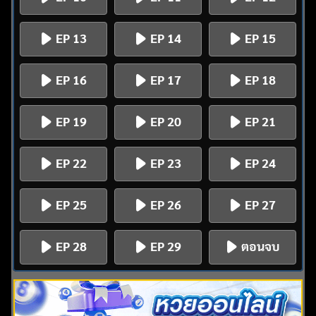
EP 13
EP 14
EP 15
EP 16
EP 17
EP 18
EP 19
EP 20
EP 21
EP 22
EP 23
EP 24
EP 25
EP 26
EP 27
EP 28
EP 29
ตอนจบ