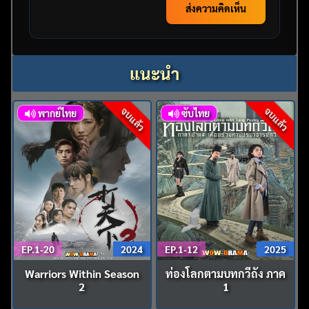
ส่งความคิดเห็น
แนะนำ
จบแล้ว
จบแล้ว
พากย์ไทย
ซับไทย
EP.1-20
2024
EP.1-12
2025
Warriors Within Season
ท่องโลกตามบทกวีถัง ภาค
2
1