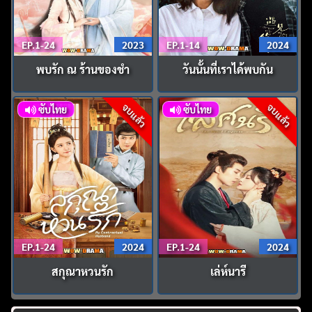
EP.1-24
2023
EP.1-14
2024
พบรัก ณ ร้านของชำ
วันนั้นที่เราได้พบกัน
จบแล้ว
จบแล้ว
ซับไทย
ซับไทย
EP.1-24
2024
EP.1-24
2024
สกุณาหวนรัก
เล่ห์นารี