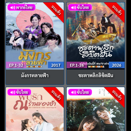
จบแล้ว
จบแล้ว
พากย์ไทย
ซับไทย
EP.1-32
2017
EP.1-26
2026
มังกรทลายฟ้า
ชะตาพลิกลิขิตฝัน
จบแล้ว
จบแล้ว
ซับไทย
ซับไทย