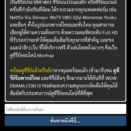
เป็นซีรี่ย์ประวัติศาสตร์ ซีรี่ย์แนวโรแมนติก หรือซีรี่ย์แนวแอ็
คชั่นที่กำลังเป็นที่นิยม ได้รวบรวมจากทุกแพลตฟอร์ม เช่น
Netflix Viu Disney+ WeTV HBO iQiyi Monomax Youku
และอื่นๆ ทั้งในรูปแบบพากย์ไทยและซับไทย คุณสามารถ
เลือกดูได้ตามความต้องการ ด้วยความคมชัดระดับ Full HD
ที่รับรองว่าจะทำให้คุณเต็มอิ่มกับทุกฉากที่สำคัญ และขอ
แนะนำอีก1เว็บ ที่ให้บริการฟรี ตัวเล่นโหลดไวมากๆ คือเว็บ
ดูซีรี่ย์ออนไลน์
Movhup
พร้อมดูซีรี่ย์แล้วหรือยัง?
หากคุณพร้อมแล้ว เข้ามารับชม
ดูซี
รี่ย์จีนพากย์ไทย
และซีรี่ย์อื่นๆ อีกมากมายได้ทันทีที่ WOW-
DRAMA.COM เราขอส่งมอบความสนุกแบบจัดเต็มให้คุณได้
สัมผัสกับประสบการณ์ดูซีรี่ย์ออนไลน์ที่ดีที่สุด!
Search
for: