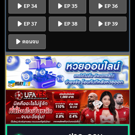
EP 34
EP 35
EP 36
EP 37
EP 38
EP 39
ตอนจบ