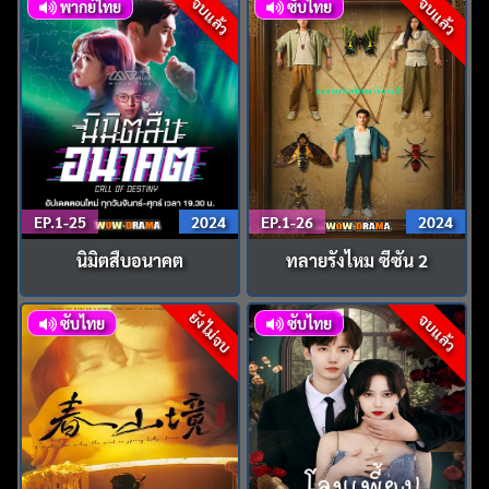
จบแล้ว
จบแล้ว
พากย์ไทย
ซับไทย
EP.1-25
2024
EP.1-26
2024
นิมิตสืบอนาคต
ทลายรังไหม ซีซัน 2
ยังไม่จบ
จบแล้ว
ซับไทย
ซับไทย