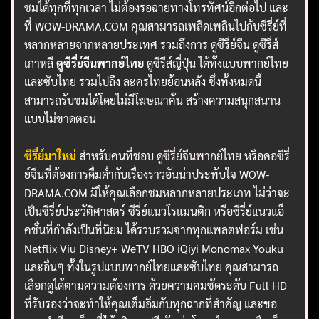
ชมได้ทุกที่ทุกเวลา ไม่ต้องรอฉายทางโทรทัศน์อีกต่อไป และ
ที่ WOW-DRAMA.COM คุณสามารถเพลิดเพลินไปกับซีรี่ย์ที่
หลากหลายจากหลายประเทศ รวมถึงการ ดูซีรี่ย์จีน ดูซีรี่ส์
เกาหลี
ดูซีรี่ย์จีนพากย์ไทย
ดูซีรีส์ญี่ปุ่น ได้ทั้งแบบพากย์ไทย
และซับไทย รวมไปถึง ละครไทยย้อนหลัง ซึ่งทั้งหมดนี้
สามารถรับชมได้โดยไม่มีโฆษณาคั่น สร้างความสนุกสนาน
แบบไม่ขาดตอน
ซีรี่ย์มาใหม่
สำหรับคนที่ชอบ
ดูซีรี่ย์จีนพากย์ไทย
หรือคอซีรี่
ย์จีนที่ต้องการดื่มด่ำกับเรื่องราวอันน่าประทับใจ WOW-
DRAMA.COM มีให้คุณเลือกชมหลากหลายประเภท ไม่ว่าจะ
เป็นซีรี่ย์ประวัติศาสตร์ ซีรี่ย์แนวโรแมนติก หรือซีรี่ย์แนวแอ็
คชั่นที่กำลังเป็นที่นิยม ได้รวบรวมจากทุกแพลตฟอร์ม เช่น
Netflix Viu Disney+ WeTV HBO iQiyi Monomax Youku
และอื่นๆ ทั้งในรูปแบบพากย์ไทยและซับไทย คุณสามารถ
เลือกดูได้ตามความต้องการ ด้วยความคมชัดระดับ Full HD
ที่รับรองว่าจะทำให้คุณเต็มอิ่มกับทุกฉากที่สำคัญ และขอ