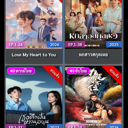
EP.1-24
2026
EP.1-38
2025
Lose My Heart to You
หกสาวสกุลเหอ
จบแล้ว
จบแล้ว
พากย์ไทย
ซับไทย
EP.1-31
2023
EP.1-24
2026