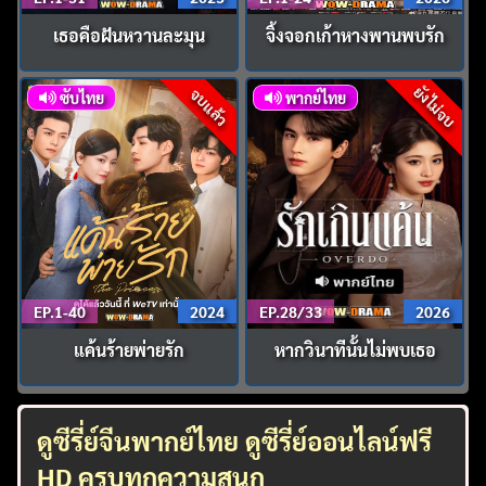
เธอคือฝันหวานละมุน
จิ้งจอกเก้าหางพานพบรัก
ยังไม่จบ
จบแล้ว
ซับไทย
พากย์ไทย
EP.1-40
2024
EP.28/33
2026
แค้นร้ายพ่ายรัก
หากวินาทีนั้นไม่พบเธอ
ดูซีรี่ย์จีนพากย์ไทย ดูซีรี่ย์ออนไลน์ฟรี
HD ครบทุกความสนุก