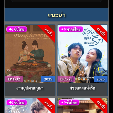
แนะนำ
จบแล้ว
จบแล้ว
ซับไทย
พากย์ไทย
EP.1-32
2025
EP.1-23
2025
งามบุปผาสกุณา
ด้วยแสงแห่งรัก
จบแล้ว
จบแล้ว
ซับไทย
ซับไทย