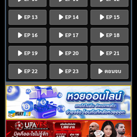
EP 13
EP 14
EP 15
EP 16
EP 17
EP 18
EP 19
EP 20
EP 21
EP 22
EP 23
ตอนจบ