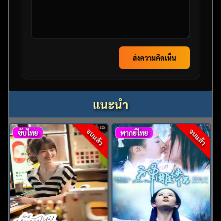
ส่งความคิดเห็น
แนะนำ
จบแล้ว
จบแล้ว
ซับไทย
พากย์ไทย