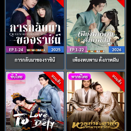
EP.1-24
2025
EP.1-22
2026
การกลับมาของราชินี
เพียงพบพาน ดั่งภาพฝัน
จบแล้ว
จบแล้ว
ซับไทย
พากย์ไทย