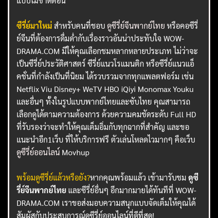
แบบไม่ขาดตอน
ซีรี่ย์มาใหม่
สำหรับคนที่ชอบ
ดูซีรี่ย์จีนพากย์ไทย
หรือคอซีรี่
ย์จีนที่ต้องการดื่มด่ำกับเรื่องราวอันน่าประทับใจ WOW-
DRAMA.COM มีให้คุณเลือกชมหลากหลายประเภท ไม่ว่าจะ
เป็นซีรี่ย์ประวัติศาสตร์ ซีรี่ย์แนวโรแมนติก หรือซีรี่ย์แนวแอ็
คชั่นที่กำลังเป็นที่นิยม ได้รวบรวมจากทุกแพลตฟอร์ม เช่น
Netflix Viu Disney+ WeTV HBO iQiyi Monomax Youku
และอื่นๆ ทั้งในรูปแบบพากย์ไทยและซับไทย คุณสามารถ
เลือกดูได้ตามความต้องการ ด้วยความคมชัดระดับ Full HD
ที่รับรองว่าจะทำให้คุณเต็มอิ่มกับทุกฉากที่สำคัญ และขอ
แนะนำอีก1เว็บ ที่ให้บริการฟรี ตัวเล่นโหลดไวมากๆ คือเว็บ
ดูซีรี่ย์ออนไลน์
Movhup
พร้อมดูซีรี่ย์แล้วหรือยัง?
หากคุณพร้อมแล้ว เข้ามารับชม
ดูซี
รี่ย์จีนพากย์ไทย
และซีรี่ย์อื่นๆ อีกมากมายได้ทันทีที่ WOW-
DRAMA.COM เราขอส่งมอบความสนุกแบบจัดเต็มให้คุณได้
สัมผัสกับประสบการณ์ดูซีรี่ย์ออนไลน์ที่ดีที่สุด!