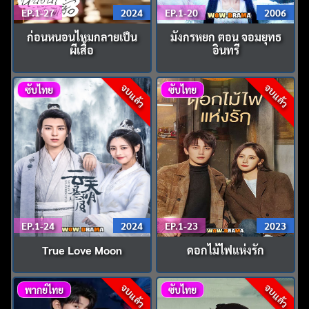
EP.1-27
2024
EP.1-20
2006
ก่อนหนอนไหมกลายเป็น
มังกรหยก ตอน จอมยุทธ
ผีเสื้อ
อินทรี
จบแล้ว
จบแล้ว
ซับไทย
ซับไทย
EP.1-24
2024
EP.1-23
2023
True Love Moon
ดอกไม้ไฟแห่งรัก
จบแล้ว
จบแล้ว
พากย์ไทย
ซับไทย