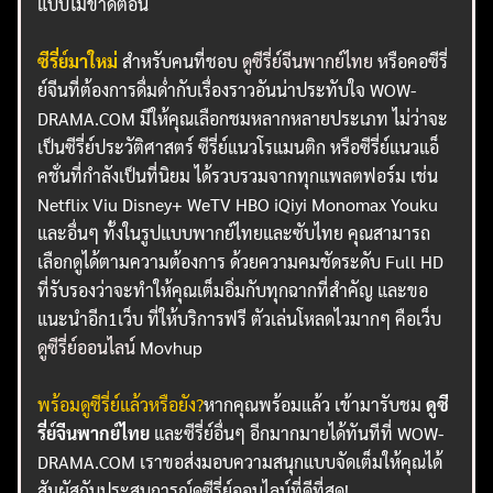
แบบไม่ขาดตอน
ซีรี่ย์มาใหม่
สำหรับคนที่ชอบ
ดูซีรี่ย์จีนพากย์ไทย
หรือคอซีรี่
ย์จีนที่ต้องการดื่มด่ำกับเรื่องราวอันน่าประทับใจ WOW-
DRAMA.COM มีให้คุณเลือกชมหลากหลายประเภท ไม่ว่าจะ
เป็นซีรี่ย์ประวัติศาสตร์ ซีรี่ย์แนวโรแมนติก หรือซีรี่ย์แนวแอ็
คชั่นที่กำลังเป็นที่นิยม ได้รวบรวมจากทุกแพลตฟอร์ม เช่น
Netflix Viu Disney+ WeTV HBO iQiyi Monomax Youku
และอื่นๆ ทั้งในรูปแบบพากย์ไทยและซับไทย คุณสามารถ
เลือกดูได้ตามความต้องการ ด้วยความคมชัดระดับ Full HD
ที่รับรองว่าจะทำให้คุณเต็มอิ่มกับทุกฉากที่สำคัญ และขอ
แนะนำอีก1เว็บ ที่ให้บริการฟรี ตัวเล่นโหลดไวมากๆ คือเว็บ
ดูซีรี่ย์ออนไลน์
Movhup
พร้อมดูซีรี่ย์แล้วหรือยัง?
หากคุณพร้อมแล้ว เข้ามารับชม
ดูซี
รี่ย์จีนพากย์ไทย
และซีรี่ย์อื่นๆ อีกมากมายได้ทันทีที่ WOW-
DRAMA.COM เราขอส่งมอบความสนุกแบบจัดเต็มให้คุณได้
สัมผัสกับประสบการณ์ดูซีรี่ย์ออนไลน์ที่ดีที่สุด!