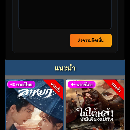
ส่งความคิดเห็น
แนะนำ
จบแล้ว
จบแล้ว
พากย์ไทย
พากย์ไทย