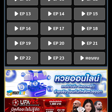
EP 13
EP 14
EP 15
EP 16
EP 17
EP 18
EP 19
EP 20
EP 21
EP 22
EP 23
ตอนจบ