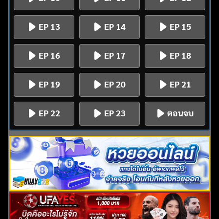
EP 13
EP 14
EP 15
EP 16
EP 17
EP 18
EP 19
EP 20
EP 21
EP 22
EP 23
ตอนจบ