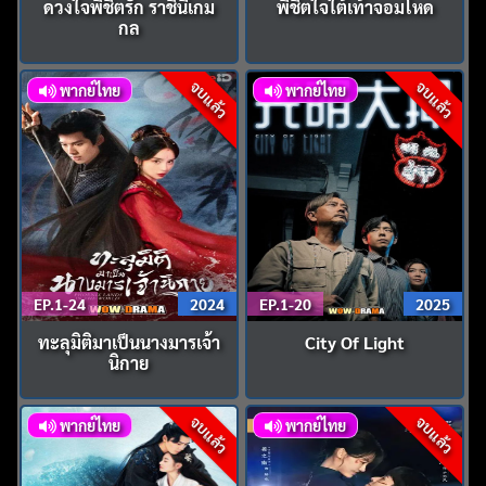
ดวงใจพิชิตรัก ราชินีเกม
พิชิตใจใต้เท้าจอมโหด
กล
จบแล้ว
จบแล้ว
พากย์ไทย
พากย์ไทย
EP.1-24
2024
EP.1-20
2025
ทะลุมิติมาเป็นนางมารเจ้า
City Of Light
นิกาย
จบแล้ว
จบแล้ว
พากย์ไทย
พากย์ไทย