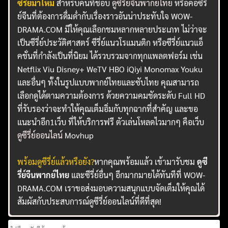
ซีรี่ย์มาใหม่
สำหรับคนที่ชอบ
ดูซีรี่ย์จีนพากย์ไทย
หรือคอซีรี่
ย์จีนที่ต้องการดื่มด่ำกับเรื่องราวอันน่าประทับใจ WOW-
DRAMA.COM มีให้คุณเลือกชมหลากหลายประเภท ไม่ว่าจะ
เป็นซีรี่ย์ประวัติศาสตร์ ซีรี่ย์แนวโรแมนติก หรือซีรี่ย์แนวแอ็
คชั่นที่กำลังเป็นที่นิยม ได้รวบรวมจากทุกแพลตฟอร์ม เช่น
Netflix Viu Disney+ WeTV HBO iQiyi Monomax Youku
และอื่นๆ ทั้งในรูปแบบพากย์ไทยและซับไทย คุณสามารถ
เลือกดูได้ตามความต้องการ ด้วยความคมชัดระดับ Full HD
ที่รับรองว่าจะทำให้คุณเต็มอิ่มกับทุกฉากที่สำคัญ และขอ
แนะนำอีก1เว็บ ที่ให้บริการฟรี ตัวเล่นโหลดไวมากๆ คือเว็บ
ดูซีรี่ย์ออนไลน์
Movhup
พร้อมดูซีรี่ย์แล้วหรือยัง?
หากคุณพร้อมแล้ว เข้ามารับชม
ดูซี
รี่ย์จีนพากย์ไทย
และซีรี่ย์อื่นๆ อีกมากมายได้ทันทีที่ WOW-
DRAMA.COM เราขอส่งมอบความสนุกแบบจัดเต็มให้คุณได้
สัมผัสกับประสบการณ์ดูซีรี่ย์ออนไลน์ที่ดีที่สุด!
Search