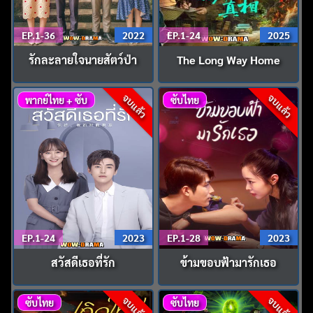
EP.1-36
2022
EP.1-24
2025
รักละลายใจนายสัตว์ป่า
The Long Way Home
จบแล้ว
จบแล้ว
พากย์ไทย + ซับ
ซับไทย
EP.1-24
2023
EP.1-28
2023
สวัสดีเธอที่รัก
ข้ามขอบฟ้ามารักเธอ
จบแล้ว
จบแล้ว
ซับไทย
ซับไทย