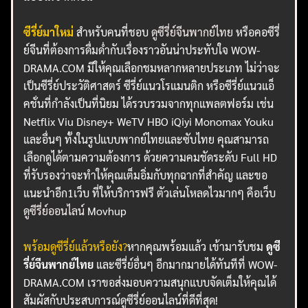
ซีรี่ย์มาใหม่
สำหรับคนที่ชอบ
ดูซีรี่ย์จีนพากย์ไทย
หรือคอซีรี่
ย์จีนที่ต้องการดื่มด่ำกับเรื่องราวอันน่าประทับใจ WOW-
DRAMA.COM มีให้คุณเลือกชมหลากหลายประเภท ไม่ว่าจะ
เป็นซีรี่ย์ประวัติศาสตร์ ซีรี่ย์แนวโรแมนติก หรือซีรี่ย์แนวแอ็
คชั่นที่กำลังเป็นที่นิยม ได้รวบรวมจากทุกแพลตฟอร์ม เช่น
Netflix Viu Disney+ WeTV HBO iQiyi Monomax Youku
และอื่นๆ ทั้งในรูปแบบพากย์ไทยและซับไทย คุณสามารถ
เลือกดูได้ตามความต้องการ ด้วยความคมชัดระดับ Full HD
ที่รับรองว่าจะทำให้คุณเต็มอิ่มกับทุกฉากที่สำคัญ และขอ
แนะนำอีก1เว็บ ที่ให้บริการฟรี ตัวเล่นโหลดไวมากๆ คือเว็บ
ดูซีรี่ย์ออนไลน์
Movhup
พร้อมดูซีรี่ย์แล้วหรือยัง?
หากคุณพร้อมแล้ว เข้ามารับชม
ดูซี
รี่ย์จีนพากย์ไทย
และซีรี่ย์อื่นๆ อีกมากมายได้ทันทีที่ WOW-
DRAMA.COM เราขอส่งมอบความสนุกแบบจัดเต็มให้คุณได้
สัมผัสกับประสบการณ์ดูซีรี่ย์ออนไลน์ที่ดีที่สุด!