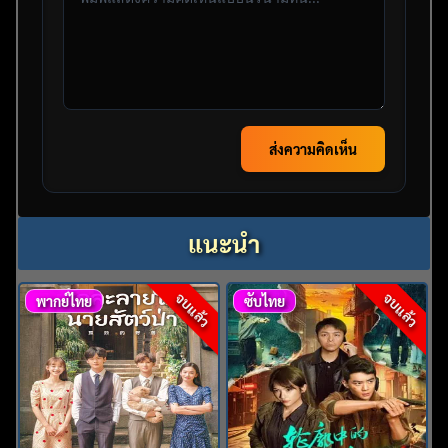
ส่งความคิดเห็น
แนะนำ
จบแล้ว
จบแล้ว
พากย์ไทย
ซับไทย