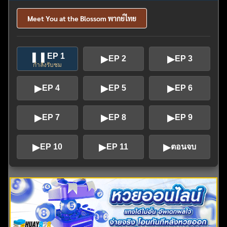
Meet You at the Blossom พากย์ไทย
❚❚
EP 1
▶
▶
EP 2
EP 3
กำลังรับชม
▶
▶
▶
EP 4
EP 5
EP 6
▶
▶
▶
EP 7
EP 8
EP 9
▶
▶
▶
EP 10
EP 11
ตอนจบ