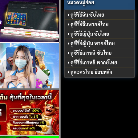
หมวดหมู่ย่อย
ดูซีรี่ย์จีน ซับไทย
ดูซีรี่ย์จีนพากย์ไทย
ดูซีรี่ย์ญี่ปุ่น ซับไทย
ดูซีรี่ย์ญี่ปุ่น พากย์ไทย
ดูซีรี่ย์เกาหลี ซับไทย
ดูซีรี่ย์เกาหลี พากย์ไทย
ดูละครไทย ย้อนหลัง