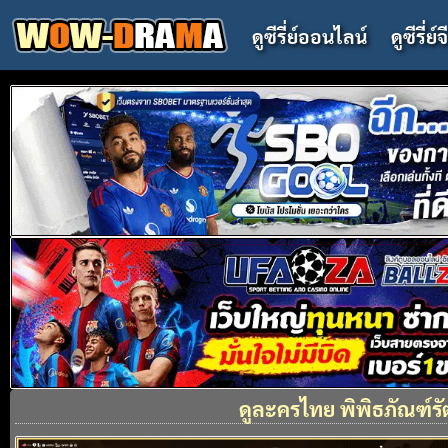
Skip
ดูซีรี่ย์ออนไลน์
ดูซีรี่ย์
to
content
ดูละครไทย พิพิธภัณฑ์ร