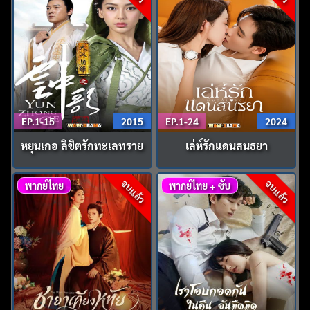
EP.1-15
2015
EP.1-24
2024
หยุนเกอ ลิขิตรักทะเลทราย
เล่ห์รักแดนสนธยา
จบแล้ว
จบแล้ว
พากย์ไทย
พากย์ไทย + ซับ