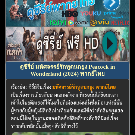
ดูซีรี่ย์ มหัศจรรย์รักทูตนกยูง Peacock in
Wonderland (2024) พากย์ไทย
เรื่องย่อ : ซีรี่ส์จีนเรื่อง
มหัศจรรย์รักทูตนกยูง พากย์ไทย
เป็นเรื่องราวเกี่ยวกับนางเอกหลังจากที่เธอนั้นได้ย้อนเวลา
เข้าไปในอดีตเธอก็ได้โผล่ไปที่เมืองแห่งหนึ่งซึ่งเมืองแห่งนี้นั้น
ผู้ชายกับผู้หญิงมีสิทธิเท่าเทียมกันและมีชื่อว่าลัทธินกยูงเธอ
ตอนนี้ได้อยู่ในฐานะของเทิดศักดิ์สิทธิ์ของลัทธิที่นี่แต่เรื่อง
ราวกลับพลิกผันเมื่อจู่ๆลัทธิที่วางไว้