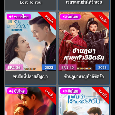
Lost To You
เวลาสอนฉันให้รักเธอ
จบแล้ว
จบแล้ว
พากย์ไทย
ซับไทย
EP.1-36
2023
EP.1-40
2023
พบรักที่ปลายสัญญา
ข้ามภูผาหาญท้าลิขิตรัก
จบแล้ว
จบแล้ว
ซับไทย
ซับไทย