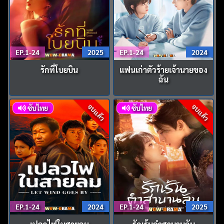
EP.1-24
2025
EP.1-24
2024
รักที่โบยบิน
แฟนเก่าตัวร้ายเจ้านายของ
ฉัน
จบแล้ว
จบแล้ว
ซับไทย
ซับไทย
EP.1-24
2024
EP.1-24
2025