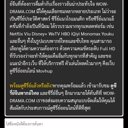
ย์จีนที่ต้องการดื่มด่ำกับเรื่องราวอันน่าประทับใจ WOW-
DRAMA.COM มีให้คุณเลือกชมหลากหลายประเภท ไม่ว่าจะ
เป็นซีรี่ย์ประวัติศาสตร์ ซีรี่ย์แนวโรแมนติก หรือซีรี่ย์แนวแอ็
คชั่นที่กำลังเป็นที่นิยม ได้รวบรวมจากทุกแพลตฟอร์ม เช่น
Netflix Viu Disney+ WeTV HBO iQiyi Monomax Youku
และอื่นๆ ทั้งในรูปแบบพากย์ไทยและซับไทย คุณสามารถ
เลือกดูได้ตามความต้องการ ด้วยความคมชัดระดับ Full HD
ที่รับรองว่าจะทำให้คุณเต็มอิ่มกับทุกฉากที่สำคัญ และขอ
แนะนำอีก1เว็บ ที่ให้บริการฟรี ตัวเล่นโหลดไวมากๆ คือเว็บ
ดูซีรี่ย์ออนไลน์
Movhup
พร้อมดูซีรี่ย์แล้วหรือยัง?
หากคุณพร้อมแล้ว เข้ามารับชม
ดูซี
รี่ย์จีนพากย์ไทย
และซีรี่ย์อื่นๆ อีกมากมายได้ทันทีที่ WOW-
DRAMA.COM เราขอส่งมอบความสนุกแบบจัดเต็มให้คุณได้
สัมผัสกับประสบการณ์ดูซีรี่ย์ออนไลน์ที่ดีที่สุด!
Search