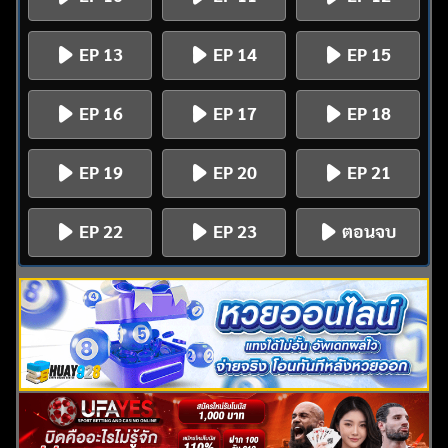
EP 13
EP 14
EP 15
EP 16
EP 17
EP 18
EP 19
EP 20
EP 21
EP 22
EP 23
ตอนจบ