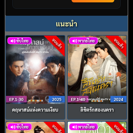
แนะนำ
จบแล้ว
จบแล้ว
ซับไทย
พากย์ไทย
EP.1-30
2025
EP.1-40
2024
คฤหาสน์แห่งความเงียบ
ลิขิตรักสองนครา
จบแล้ว
จบแล้ว
ซับไทย
พากย์ไทย