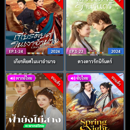
EP.1-24
2026
EP.1-22
2024
เกียรติยศในเงาอำนาจ
ดวงดาวรักนิรันดร์
จบแล้ว
จบแล้ว
พากย์ไทย
ซับไทย