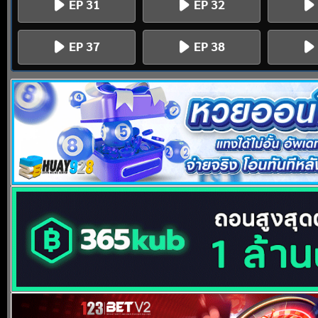
EP 31
EP 32
EP 37
EP 38