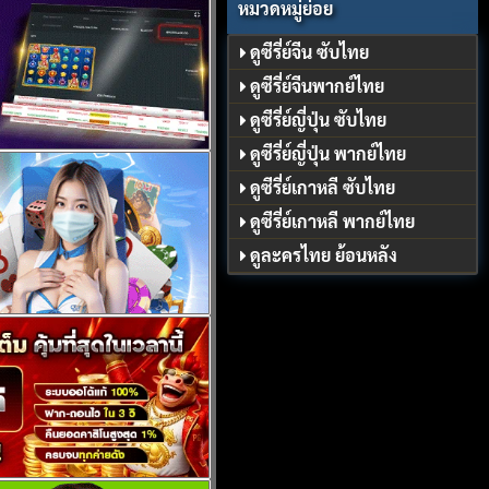
หมวดหมู่ย่อย
ดูซีรี่ย์จีน ซับไทย
ดูซีรี่ย์จีนพากย์ไทย
ดูซีรี่ย์ญี่ปุ่น ซับไทย
ดูซีรี่ย์ญี่ปุ่น พากย์ไทย
ดูซีรี่ย์เกาหลี ซับไทย
ดูซีรี่ย์เกาหลี พากย์ไทย
ดูละครไทย ย้อนหลัง