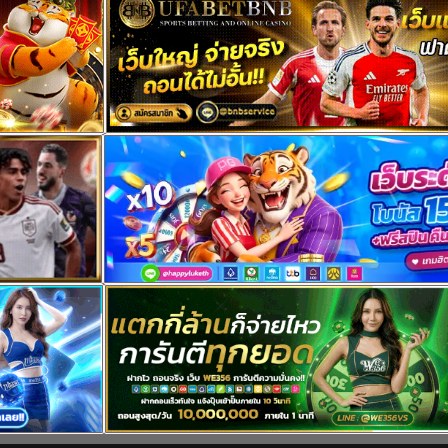
ค้นหา