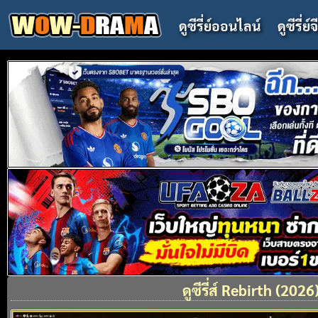
Skip
ดูซีรี่ย์ออนไลน์
ดูซีรี่ย์
to
content
ดูซีรี่ส์ Rebirth (2