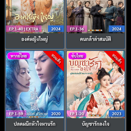
EP.1-40 | EXTRA
2024
EP.1-36
2024
องค์หญิงใหญ่
คนกล้าล่าสมบัติ
จบแล้ว
จบแล้ว
พากย์ไทย
ซับไทย
EP.1-59
2020
EP.1-20
2023
ปลดผนึกหัวใจหวนรัก
บัญชารักลงใจ