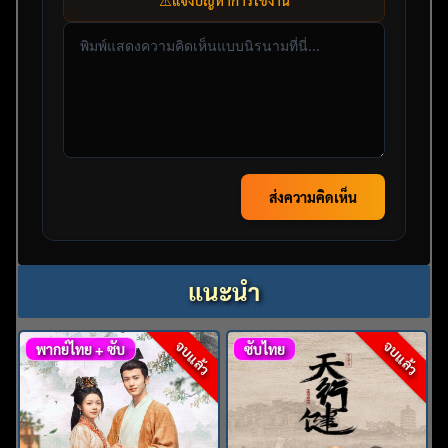
⚠️
แจ้งปัญหาการใช้งาน
ส่งความคิดเห็น
แนะนำ
จบแล้ว
จบแล้ว
พากย์ไทย + ซับ
ซับไทย