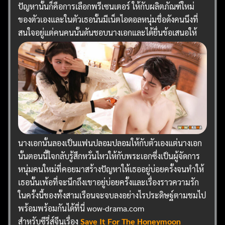
ปัญหานั้นก็คือการเลือกพรีเซนเตอร์ ให้กับผลิตภัณฑ์ใหม่
ของตัวเองและในตัวเธอนั้นมีเน็ตไอดอลหนุ่มชื่อดังคนนึงที่
สนใจอยู่แต่คนคนนั้นดันชอบนางเอกและได้ยื่นข้อเสนอให้
นางเอกนั้นลองเป็นแฟนปลอมปลอมให้กับตัวเองแต่นางเอก
นั้นตอนนี้ใจกลับรู้สึกหวั่นไหวให้กับพระเอกซึ่งเป็นผู้จัดการ
หนุ่มคนใหม่ที่คอยมาสร้างปัญหาให้เธออยู่บ่อยครั้งจนทำให้
เธอนั้นเพ้อที่จะนึกถึงเขาอยู่บ่อยครั้งและเรื่องราวความรัก
ในครั้งนี้ของทั้งสามเรือนจะจบลงอย่างไรประดิษฐ์ตามชมไป
พร้อมพร้อมกันได้ที่นี่ wow-drama.com
สำหรับซีรี่ส์จีนเรื่อง
Save It For The Honeymoon