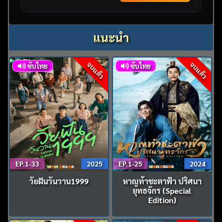
แนะนำ
จบแล้ว
จบแล้ว
ซับไทย
ซับไทย
EP.1-33
2025
EP.1-25
2024
วัยฝันวันวาน1999
หาญท้าชะตาฟ้า ปริศนา
ยุทธจักร (Special
Edition)