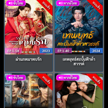
จบแล้ว
จบแล้ว
ซับไทย
พากย์ไทย
EP.1-18
2023
EP.1-40
2024
ผ่านภพมาพบรัก
เทพยุทธ์สะบั้นฟ้าท้า
สวรรค์
จบแล้ว
จบแล้ว
ซับไทย
พากย์ไทย