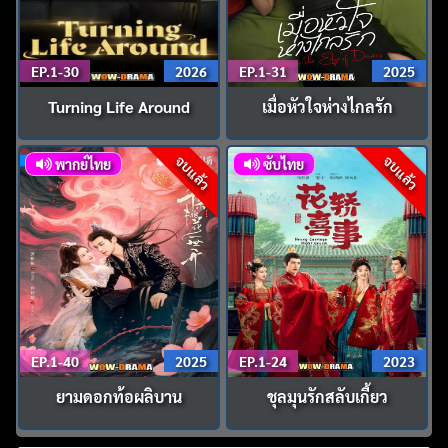
EP.1-30
2026
EP.1-31
2025
Turning Life Around
เมื่อหัวใจห่างไกลรัก
จบแล้ว
จบแล้ว
พากย์ไทย
ซับไทย
EP.1-40
2025
EP.1-24
2023
ยามดอกท้อผลิบาน
ชุลมุนรักสลับเกี้ยว