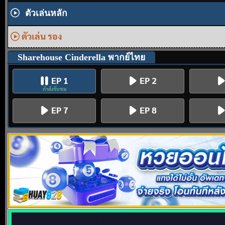
ตัวเล่นหลัก
ตัวเล่น รอง
Sharehouse Cinderella พากย์ไทย
EP 1
EP 2
กำลังรับชม
EP 7
EP 8