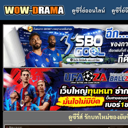
Skip
ดูซีรี่ย์ออนไลน์
ดูซีรี่ย์
to
content
ดูซีรี่ส์ รักบทใหม่ของ