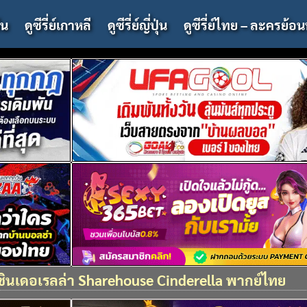
จีน
ดูซีรี่ย์เกาหลี
ดูซีรี่ย์ญี่ปุ่น
ดูซีรี่ย์ไทย – ละครย้อน
ยัยซินเดอเรลล่า Sharehouse Cinderella พากย์ไทย