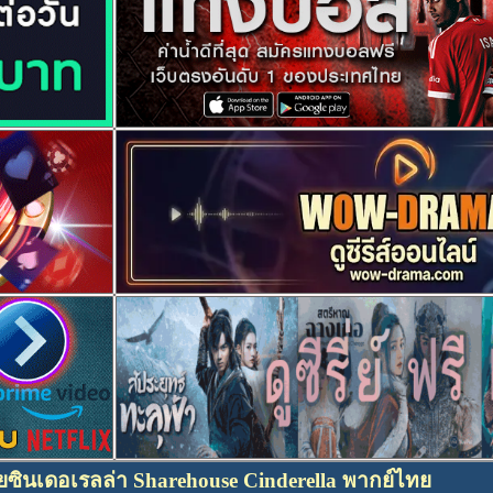
งยัยซินเดอเรลล่า Sharehouse Cinderella พากย์ไทย