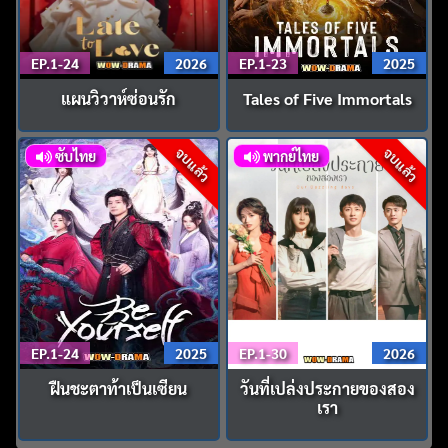
EP.1-24
2026
EP.1-23
2025
แผนวิวาห์ซ่อนรัก
Tales of Five Immortals
จบแล้ว
จบแล้ว
ซับไทย
พากย์ไทย
EP.1-24
2025
EP.1-30
2026
ฝืนชะตาท้าเป็นเซียน
วันที่เปล่งประกายของสอง
เรา