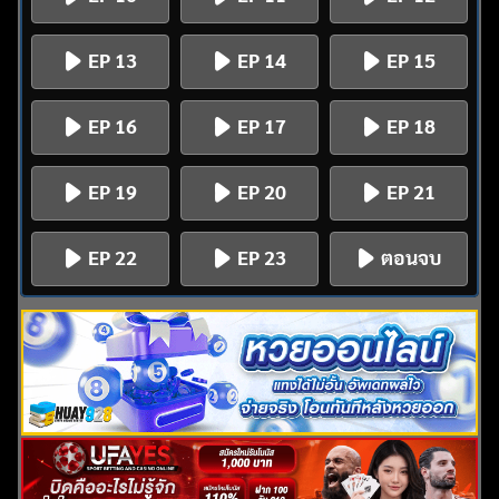
EP 13
EP 14
EP 15
EP 16
EP 17
EP 18
EP 19
EP 20
EP 21
EP 22
EP 23
ตอนจบ