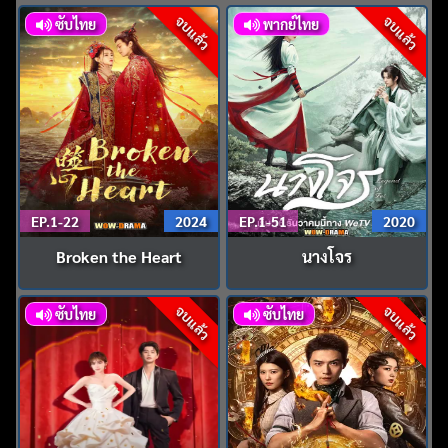
จบแล้ว
จบแล้ว
ซับไทย
พากย์ไทย
EP.1-22
2024
EP.1-51
2020
Broken the Heart
นางโจร
จบแล้ว
จบแล้ว
ซับไทย
ซับไทย