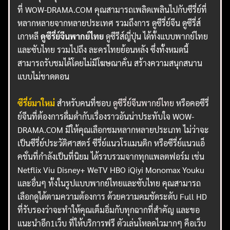
ที่ WOW-DRAMA.COM คุณสามารถเพลิดเพลินไปกับซีรี่ย์ที่
หลากหลายจากหลายประเทศ รวมถึงการ ดูซีรี่ย์จีน ดูซีรี่ส์
เกาหลี
ดูซีรี่ย์จีนพากย์ไทย
ดูซีรีส์ญี่ปุ่น ได้ทั้งแบบพากย์ไทย
และซับไทย รวมไปถึง ละครไทยย้อนหลัง ซึ่งทั้งหมดนี้
สามารถรับชมได้โดยไม่มีโฆษณาคั่น สร้างความสนุกสนาน
แบบไม่ขาดตอน
ซีรี่ย์มาใหม่
สำหรับคนที่ชอบ
ดูซีรี่ย์จีนพากย์ไทย
หรือคอซีรี่
ย์จีนที่ต้องการดื่มด่ำกับเรื่องราวอันน่าประทับใจ WOW-
DRAMA.COM มีให้คุณเลือกชมหลากหลายประเภท ไม่ว่าจะ
เป็นซีรี่ย์ประวัติศาสตร์ ซีรี่ย์แนวโรแมนติก หรือซีรี่ย์แนวแอ็
คชั่นที่กำลังเป็นที่นิยม ได้รวบรวมจากทุกแพลตฟอร์ม เช่น
Netflix Viu Disney+ WeTV HBO iQiyi Monomax Youku
และอื่นๆ ทั้งในรูปแบบพากย์ไทยและซับไทย คุณสามารถ
เลือกดูได้ตามความต้องการ ด้วยความคมชัดระดับ Full HD
ที่รับรองว่าจะทำให้คุณเต็มอิ่มกับทุกฉากที่สำคัญ และขอ
แนะนำอีก1เว็บ ที่ให้บริการฟรี ตัวเล่นโหลดไวมากๆ คือเว็บ