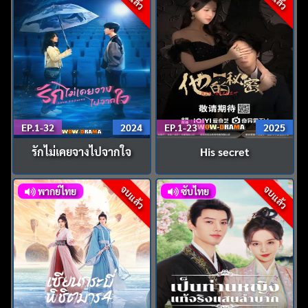
EP.1-32
2024
EP.1-23
2025
รักไม่เคยจางไปจากใจ
His secret
จบแล้ว
จบแล้ว
พากย์ไทย
ซับไทย