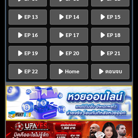
EP 13
EP 14
EP 15
EP 16
EP 17
EP 18
EP 19
EP 20
EP 21
EP 22
Home
ตอนจบ