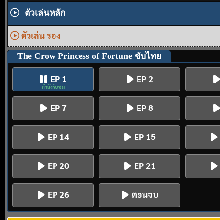
ตัวเล่นหลัก
ตัวเล่น รอง
The Crow Princess of Fortune ซับไทย
EP 1
EP 2
กำลังรับชม
EP 7
EP 8
EP 14
EP 15
EP 20
EP 21
EP 26
ตอนจบ