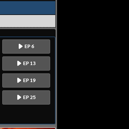
EP 6
EP 13
EP 19
EP 25