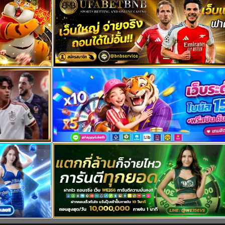
ค้นหา