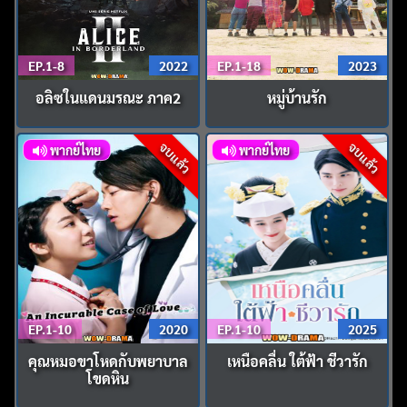
EP.1-8
2022
EP.1-18
2023
อลิซในแดนมรณะ ภาค2
หมู่บ้านรัก
จบแล้ว
จบแล้ว
พากย์ไทย
พากย์ไทย
EP.1-10
2020
EP.1-10
2025
คุณหมอขาโหดกับพยาบาล
เหนือคลื่น ใต้ฟ้า ชีวารัก
โขดหิน