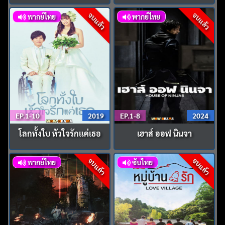
จบแล้ว
จบแล้ว
พากย์ไทย
พากย์ไทย
EP.1-10
2019
EP.1-8
2024
โลกทั้งใบ หัวใจรักแค่เธอ
เฮาส์ ออฟ นินจา
จบแล้ว
จบแล้ว
พากย์ไทย
ซับไทย