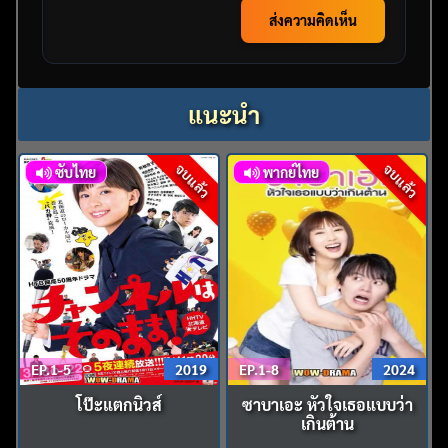
ส่งความคิดเห็น
แนะนำ
จบแล้ว
จบแล้ว
ซับไทย
พากย์ไทย
EP.1-5
2019
EP.1-8
2024
โป๊ะแตกนิวส์
ซาบาเอะ หัวใจเธอแบบว่า
เกินต้าน