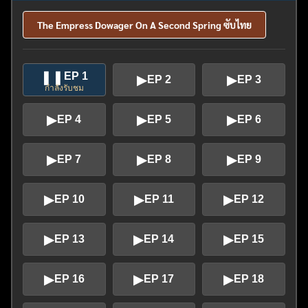
The Empress Dowager On A Second Spring ซับไทย
❚❚
EP 1
▶
▶
EP 2
EP 3
กำลังรับชม
▶
▶
▶
EP 4
EP 5
EP 6
▶
▶
▶
EP 7
EP 8
EP 9
▶
▶
▶
EP 10
EP 11
EP 12
▶
▶
▶
EP 13
EP 14
EP 15
▶
▶
▶
EP 16
EP 17
EP 18