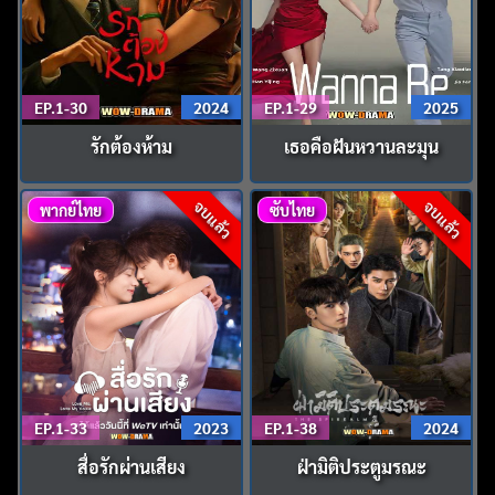
EP.1-30
2024
EP.1-29
2025
รักต้องห้าม
เธอคือฝันหวานละมุน
จบแล้ว
จบแล้ว
พากย์ไทย
ซับไทย
EP.1-33
2023
EP.1-38
2024
สื่อรักผ่านเสียง
ฝ่ามิติประตูมรณะ