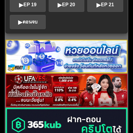
▶
▶
▶
EP 19
EP 20
EP 21
▶
ตอนจบ