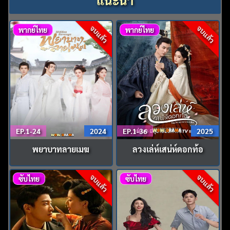
จบแล้ว
จบแล้ว
พากย์ไทย
พากย์ไทย
EP.1-24
2024
EP.1-36
2025
พยาบาทลายเมฆ
ลวงเล่ห์เสน่ห์ดอกท้อ
จบแล้ว
จบแล้ว
ซับไทย
ซับไทย