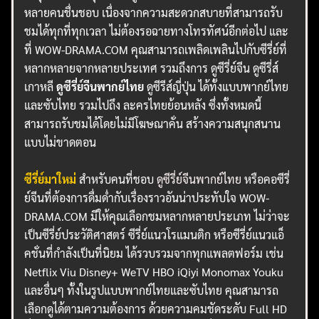
หลายคนชื่นชอบ เนื่องจากความสะดวกสบายที่สามารถรับ
ชมได้ทุกที่ทุกเวลา ไม่ต้องรอฉายทางโทรทัศน์อีกต่อไป และ
ที่ WOW-DRAMA.COM คุณสามารถเพลิดเพลินไปกับซีรี่ย์ที่
หลากหลายจากหลายประเทศ รวมถึงการ ดูซีรี่ย์จีน ดูซีรี่ส์
เกาหลี
ดูซีรี่ย์จีนพากย์ไทย
ดูซีรีส์ญี่ปุ่น ได้ทั้งแบบพากย์ไทย
และซับไทย รวมไปถึง ละครไทยย้อนหลัง ซึ่งทั้งหมดนี้
สามารถรับชมได้โดยไม่มีโฆษณาคั่น สร้างความสนุกสนาน
แบบไม่ขาดตอน
ซีรี่ย์มาใหม่
สำหรับคนที่ชอบ
ดูซีรี่ย์จีนพากย์ไทย
หรือคอซีรี่
ย์จีนที่ต้องการดื่มด่ำกับเรื่องราวอันน่าประทับใจ WOW-
DRAMA.COM มีให้คุณเลือกชมหลากหลายประเภท ไม่ว่าจะ
เป็นซีรี่ย์ประวัติศาสตร์ ซีรี่ย์แนวโรแมนติก หรือซีรี่ย์แนวแอ็
คชั่นที่กำลังเป็นที่นิยม ได้รวบรวมจากทุกแพลตฟอร์ม เช่น
Netflix Viu Disney+ WeTV HBO iQiyi Monomax Youku
และอื่นๆ ทั้งในรูปแบบพากย์ไทยและซับไทย คุณสามารถ
เลือกดูได้ตามความต้องการ ด้วยความคมชัดระดับ Full HD