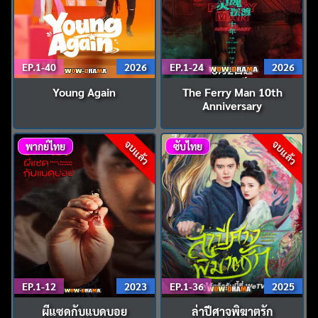
EP.1-40
2026
EP.1-24
2026
Young Again
The Ferry Man 10th
Anniversary
จบแล้ว
จบแล้ว
พากย์ไทย
ซับไทย
EP.1-12
2023
EP.1-36
2025
ผีแซดกับแบดบอย
ล่าปีศาจพิฆาตรัก