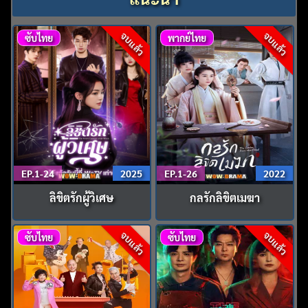
จบแล้ว
จบแล้ว
ซับไทย
พากย์ไทย
EP.1-24
2025
EP.1-26
2022
ลิขิตรักผู้วิเศษ
กลรักลิขิตเมฆา
จบแล้ว
จบแล้ว
ซับไทย
ซับไทย