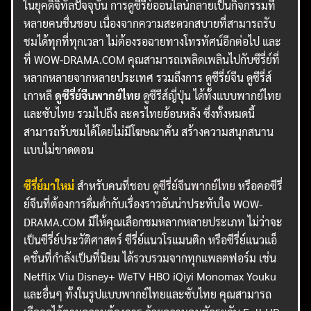
ในยุคดิจิทัลปัจจุบัน การดูซีรี่ย์ออนไลน์กลายเป็นกิจกรรมที่
หลายคนชื่นชอบ เนื่องจากความสะดวกสบายที่สามารถรับ
ชมได้ทุกที่ทุกเวลา ไม่ต้องรอฉายทางโทรทัศน์อีกต่อไป และ
ที่ WOW-DRAMA.COM คุณสามารถเพลิดเพลินไปกับซีรี่ย์ที่
หลากหลายจากหลายประเทศ รวมถึงการ ดูซีรี่ย์จีน ดูซีรี่ส์
เกาหลี
ดูซีรี่ย์จีนพากย์ไทย
ดูซีรีส์ญี่ปุ่น ได้ทั้งแบบพากย์ไทย
และซับไทย รวมไปถึง ละครไทยย้อนหลัง ซึ่งทั้งหมดนี้
สามารถรับชมได้โดยไม่มีโฆษณาคั่น สร้างความสนุกสนาน
แบบไม่ขาดตอน
ซีรี่ย์มาใหม่
สำหรับคนที่ชอบ
ดูซีรี่ย์จีนพากย์ไทย
หรือคอซีรี่
ย์จีนที่ต้องการดื่มด่ำกับเรื่องราวอันน่าประทับใจ WOW-
DRAMA.COM มีให้คุณเลือกชมหลากหลายประเภท ไม่ว่าจะ
เป็นซีรี่ย์ประวัติศาสตร์ ซีรี่ย์แนวโรแมนติก หรือซีรี่ย์แนวแอ็
คชั่นที่กำลังเป็นที่นิยม ได้รวบรวมจากทุกแพลตฟอร์ม เช่น
Netflix Viu Disney+ WeTV HBO iQiyi Monomax Youku
และอื่นๆ ทั้งในรูปแบบพากย์ไทยและซับไทย คุณสามารถ