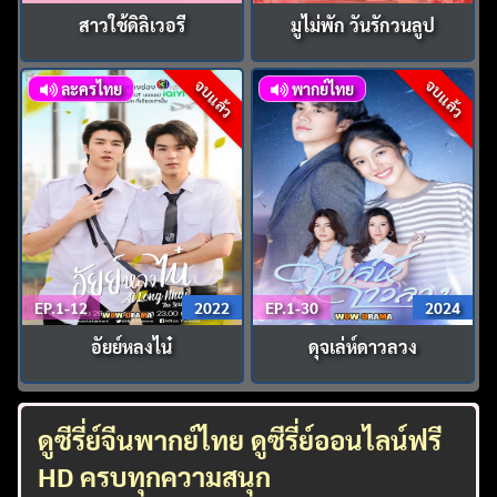
สาวใช้ดิลิเวอรี
มูไม่พัก วันรักวนลูป
จบแล้ว
จบแล้ว
ละครไทย
พากย์ไทย
EP.1-12
2022
EP.1-30
2024
อัยย์หลงไน๋
ดุจเล่ห์ดาวลวง
ดูซีรี่ย์จีนพากย์ไทย ดูซีรี่ย์ออนไลน์ฟรี
HD ครบทุกความสนุก