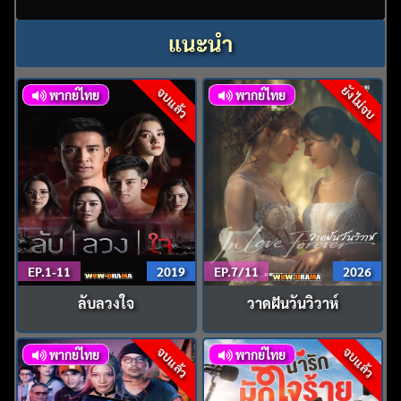
แนะนำ
ยังไม่จบ
จบแล้ว
พากย์ไทย
พากย์ไทย
EP.1-11
2019
EP.7/11
2026
ลับลวงใจ
วาดฝันวันวิวาห์
จบแล้ว
จบแล้ว
พากย์ไทย
พากย์ไทย