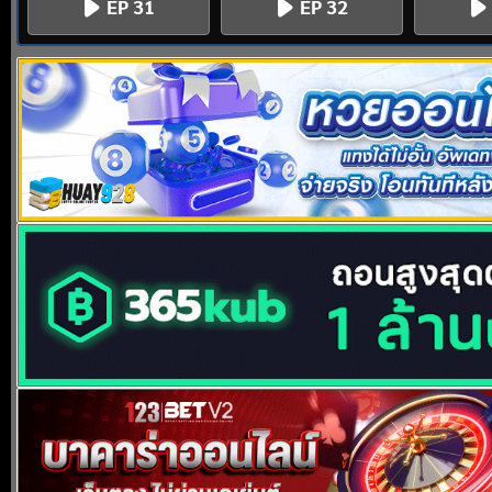
EP 31
EP 32