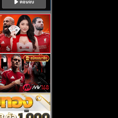
ตอนจบ