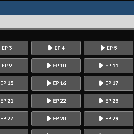
EP 3
EP 4
EP 5
EP 9
EP 10
EP 11
EP 15
EP 16
EP 17
EP 21
EP 22
EP 23
EP 27
EP 28
EP 29