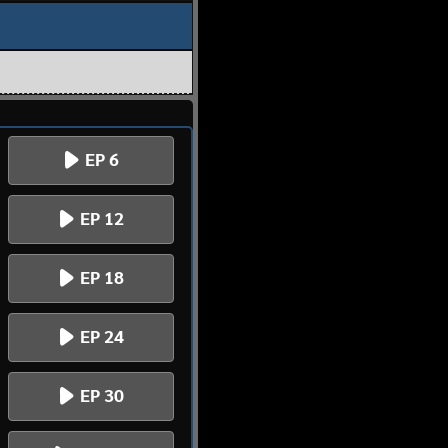
EP 6
EP 12
EP 18
EP 24
EP 30