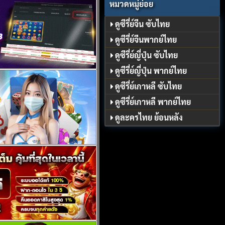
หมวดหมู่ย่อย
ดูซีรี่ย์จีน ซับไทย
ดูซีรี่ย์จีนพากย์ไทย
ดูซีรี่ย์ญี่ปุ่น ซับไทย
ดูซีรี่ย์ญี่ปุ่น พากย์ไทย
ดูซีรี่ย์เกาหลี ซับไทย
ดูซีรี่ย์เกาหลี พากย์ไทย
ดูละครไทย ย้อนหลัง