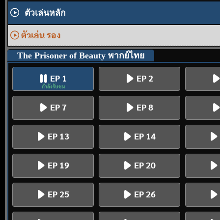
ตัวเล่นหลัก
ตัวเล่น รอง
The Prisoner of Beauty พากย์ไทย
EP 1
EP 2
กำลังรับชม
EP 7
EP 8
EP 13
EP 14
EP 19
EP 20
EP 25
EP 26