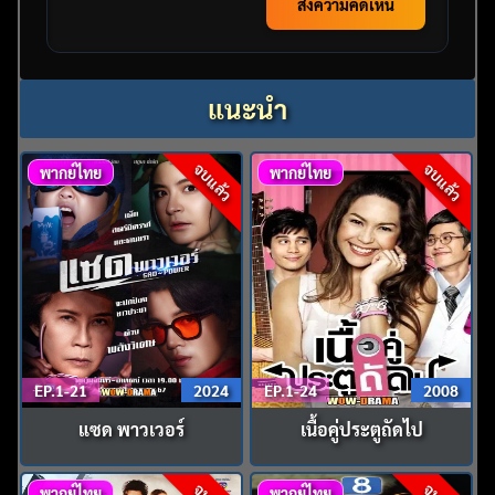
ส่งความคิดเห็น
แนะนำ
จบแล้ว
จบแล้ว
พากย์ไทย
พากย์ไทย
EP.1-21
2024
EP.1-24
2008
แซด พาวเวอร์
เนื้อคู่ประตูถัดไป
พากย์ไทย
พากย์ไทย