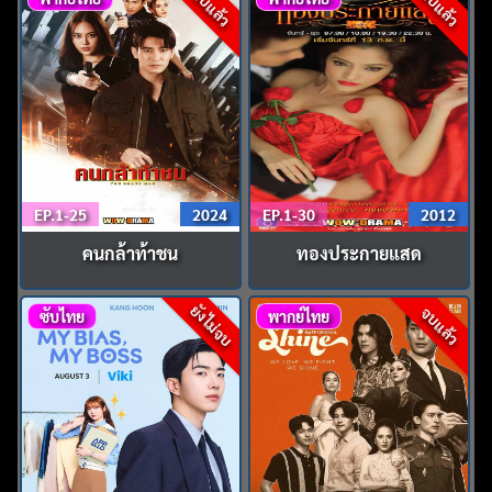
จบแล้ว
จบแล้ว
EP.1-25
2024
EP.1-30
2012
คนกล้าท้าชน
ทองประกายแสด
ยังไม่จบ
จบแล้ว
ซับไทย
พากย์ไทย