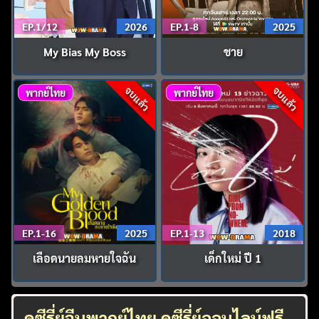
EP.1/12
2026
EP.1-8
2025
My Bias My Boss
ชาย
จบแล้ว
จบแล้ว
พากย์ไทย
พากย์ไทย
EP.1-16
2025
EP.1-13
2018
เลือดนายลมหายใจฉัน
เด็กใหม่ ปี 1
ดูซีรี่ย์จีนพากย์ไทย ดูซีรี่ย์ออนไลน์ฟรี