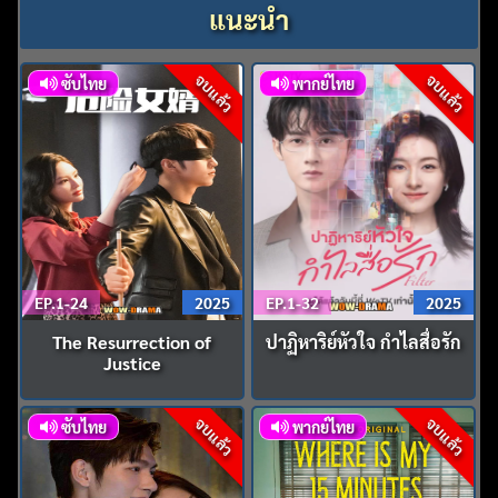
แนะนำ
จบแล้ว
จบแล้ว
ซับไทย
พากย์ไทย
EP.1-24
2025
EP.1-32
2025
The Resurrection of
ปาฏิหาริย์หัวใจ กำไลสื่อรัก
Justice
จบแล้ว
จบแล้ว
ซับไทย
พากย์ไทย