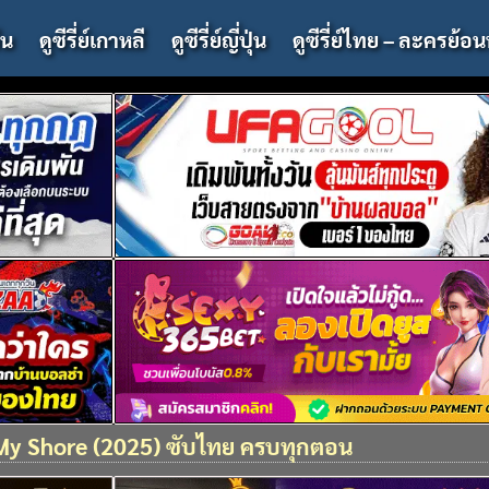
จีน
ดูซีรี่ย์เกาหลี
ดูซีรี่ย์ญี่ปุ่น
ดูซีรี่ย์ไทย – ละครย้อน
 To My Shore (2025) ซับไทย ครบทุกตอน