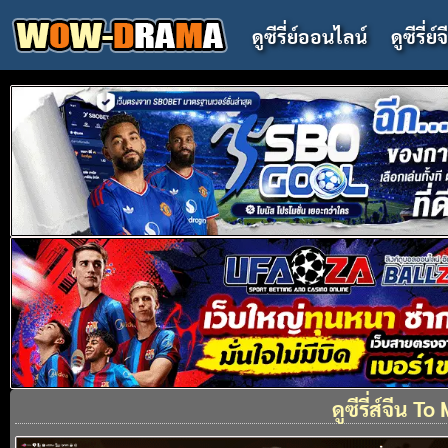
Skip
ดูซีรี่ย์ออนไลน์
ดูซีรี่ย์
to
content
ดูซีรี่ส์จีน