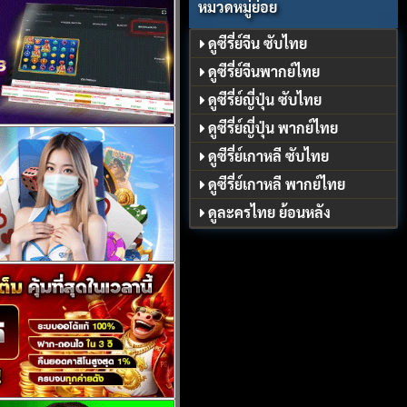
หมวดหมู่ย่อย
ดูซีรี่ย์จีน ซับไทย
ดูซีรี่ย์จีนพากย์ไทย
ดูซีรี่ย์ญี่ปุ่น ซับไทย
ดูซีรี่ย์ญี่ปุ่น พากย์ไทย
ดูซีรี่ย์เกาหลี ซับไทย
ดูซีรี่ย์เกาหลี พากย์ไทย
ดูละครไทย ย้อนหลัง