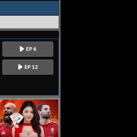
EP 6
EP 12