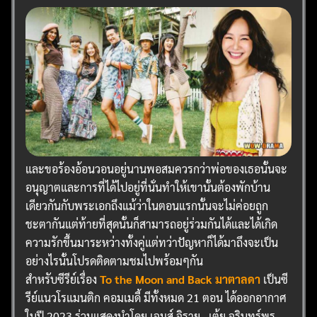
และขอร้องอ้อนวอนอยู่นานพอสมควรกว่าพ่อของเธอนั้นจะ
อนุญาตและการที่ได้ไปอยู่ที่นั่นทำให้เขานั้นต้องพักบ้าน
เดียวกันกับพระเอกถึงแม้ว่าในตอนแรกนั้นจะไม่ค่อยถูก
ชะตากันแต่ท้ายที่สุดนั้นก็สามารถอยู่ร่วมกันได้และได้เกิด
ความรักขึ้นมาระหว่างทั้งคู่แต่ทว่าปัญหาก็ได้มาถึงจะเป็น
อย่างไรนั้นโปรดติดตามชมไปพร้อมๆกัน
สำหรับซีรีย์เรื่อง
To the Moon and Back มาตาลดา
เป็นซี
รีย์แนวโรแมนติก คอมเมดี้ มีทั้งหมด 21 ตอน ได้ออกอากาศ
ในปี 2023 ร่วมแสดงนำโดย เจมส์ จิรายุ , เต้ย จรินทร์พร