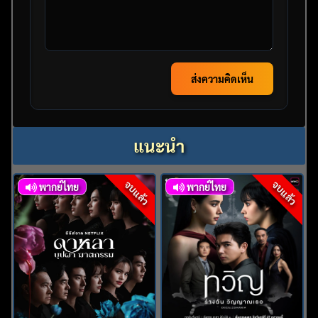
ส่งความคิดเห็น
แนะนำ
จบแล้ว
จบแล้ว
พากย์ไทย
พากย์ไทย