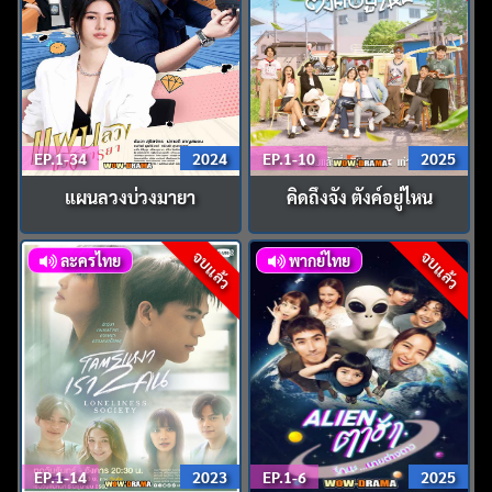
EP.1-34
2024
EP.1-10
2025
แผนลวงบ่วงมายา
คิดถึงจัง ตังค์อยู่ไหน
จบแล้ว
จบแล้ว
ละครไทย
พากย์ไทย
EP.1-14
2023
EP.1-6
2025