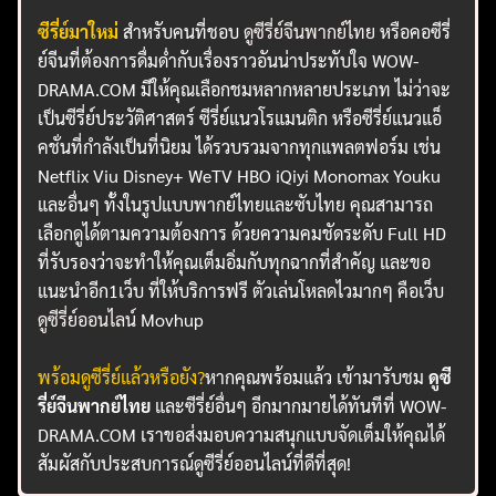
ซีรี่ย์มาใหม่
สำหรับคนที่ชอบ
ดูซีรี่ย์จีนพากย์ไทย
หรือคอซีรี่
ย์จีนที่ต้องการดื่มด่ำกับเรื่องราวอันน่าประทับใจ WOW-
DRAMA.COM มีให้คุณเลือกชมหลากหลายประเภท ไม่ว่าจะ
เป็นซีรี่ย์ประวัติศาสตร์ ซีรี่ย์แนวโรแมนติก หรือซีรี่ย์แนวแอ็
คชั่นที่กำลังเป็นที่นิยม ได้รวบรวมจากทุกแพลตฟอร์ม เช่น
Netflix Viu Disney+ WeTV HBO iQiyi Monomax Youku
และอื่นๆ ทั้งในรูปแบบพากย์ไทยและซับไทย คุณสามารถ
เลือกดูได้ตามความต้องการ ด้วยความคมชัดระดับ Full HD
ที่รับรองว่าจะทำให้คุณเต็มอิ่มกับทุกฉากที่สำคัญ และขอ
แนะนำอีก1เว็บ ที่ให้บริการฟรี ตัวเล่นโหลดไวมากๆ คือเว็บ
ดูซีรี่ย์ออนไลน์
Movhup
พร้อมดูซีรี่ย์แล้วหรือยัง?
หากคุณพร้อมแล้ว เข้ามารับชม
ดูซี
รี่ย์จีนพากย์ไทย
และซีรี่ย์อื่นๆ อีกมากมายได้ทันทีที่ WOW-
DRAMA.COM เราขอส่งมอบความสนุกแบบจัดเต็มให้คุณได้
สัมผัสกับประสบการณ์ดูซีรี่ย์ออนไลน์ที่ดีที่สุด!