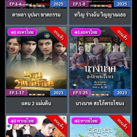
EP.1-6
2025
EP.1-8
2025
ดาหลา บุปผา ฆาตกรรม
ทวิญ ร่างฉัน วิญญาณเธอ
จบแล้ว
จบแล้ว
ละครไทย
ละครไทย
EP.1-17
2023
EP.1-25
2023
แคน 2 แผ่นดิน
นางนาค สะใภ้พระโขนง
จบแล้ว
จบแล้ว
พากย์ไทย
พากย์ไทย