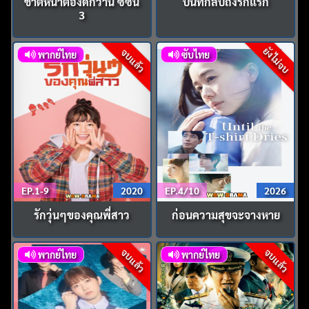
ชาติหน้าต้องดีกว่านี้ ซีซัน
บันทึกลับถึงรักแรก
3
ยังไม่จบ
จบแล้ว
พากย์ไทย
ซับไทย
EP.1-9
2020
EP.4/10
2026
รักวุ่นๆของคุณพี่สาว
ก่อนความสุขจะจางหาย
จบแล้ว
จบแล้ว
พากย์ไทย
พากย์ไทย