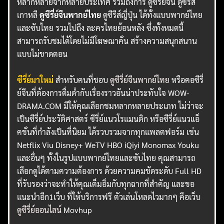
หลากหลายจากหลายประเทศ รวมถึงการ ดูซีรี่ย์จีน ดูซีรี่ส์
เกาหลี
ดูซีรี่ย์จีนพากย์ไทย
ดูซีรีส์ญี่ปุ่น ได้ทั้งแบบพากย์ไทย
และซับไทย รวมไปถึง ละครไทยย้อนหลัง ซึ่งทั้งหมดนี้
สามารถรับชมได้โดยไม่มีโฆษณาคั่น สร้างความสนุกสนาน
แบบไม่ขาดตอน
ซีรี่ย์มาใหม่
สำหรับคนที่ชอบ
ดูซีรี่ย์จีนพากย์ไทย
หรือคอซีรี่
ย์จีนที่ต้องการดื่มด่ำกับเรื่องราวอันน่าประทับใจ WOW-
DRAMA.COM มีให้คุณเลือกชมหลากหลายประเภท ไม่ว่าจะ
เป็นซีรี่ย์ประวัติศาสตร์ ซีรี่ย์แนวโรแมนติก หรือซีรี่ย์แนวแอ็
คชั่นที่กำลังเป็นที่นิยม ได้รวบรวมจากทุกแพลตฟอร์ม เช่น
Netflix Viu Disney+ WeTV HBO iQiyi Monomax Youku
และอื่นๆ ทั้งในรูปแบบพากย์ไทยและซับไทย คุณสามารถ
เลือกดูได้ตามความต้องการ ด้วยความคมชัดระดับ Full HD
ที่รับรองว่าจะทำให้คุณเต็มอิ่มกับทุกฉากที่สำคัญ และขอ
แนะนำอีก1เว็บ ที่ให้บริการฟรี ตัวเล่นโหลดไวมากๆ คือเว็บ
ดูซีรี่ย์ออนไลน์
Movhup