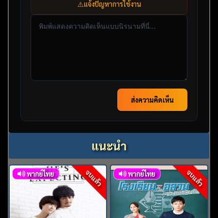
⚠️
แจ้งปัญหาการใช้งาน
ส่งความคิดเห็น
แนะนำ
จบแล้ว
จบแล้ว
พากย์ไทย
พากย์ไทย