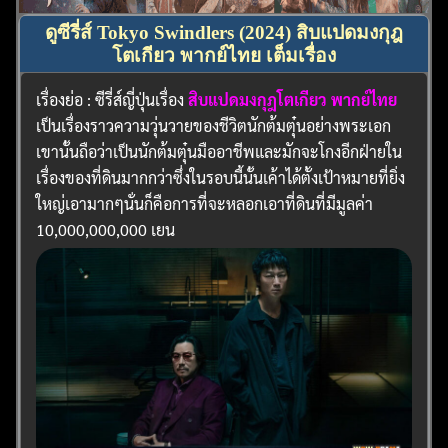
ดูซีรี่ส์ Tokyo Swindlers (2024) สิบแปดมงกุฎ
โตเกียว พากย์ไทย เต็มเรื่อง
เรื่องย่อ : ซีรี่ส์ญี่ปุ่นเรื่อง
สิบแปดมงกุฎโตเกียว พากย์ไทย
เป็นเรื่องราวความวุ่นวายของชีวิตนักต้มตุ๋นอย่างพระเอก
เขานั้นถือว่าเป็นนักต้มตุ๋นมืออาชีพและมักจะโกงอีกฝ่ายใน
เรื่องของที่ดินมากกว่าซึ่งในรอบนี้นั้นเค้าได้ตั้งเป้าหมายที่ยิ่ง
ใหญ่เอามากๆนั่นก็คือการที่จะหลอกเอาที่ดินที่มีมูลค่า
10,000,000,000 เยน