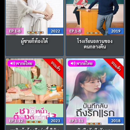
EP.1-8
2022
EP.1-8
2019
ผู้ชายก็ท้องได้
โรงเรียนอลวนของ
คนกลางคืน
จบแล้ว
จบแล้ว
พากย์ไทย
พากย์ไทย
EP.1-12
2023
EP.1-11
2018