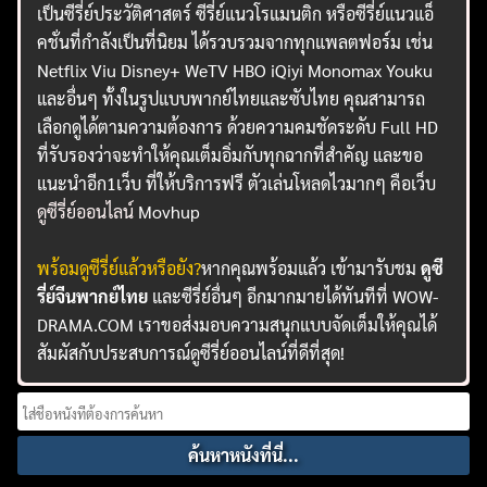
เป็นซีรี่ย์ประวัติศาสตร์ ซีรี่ย์แนวโรแมนติก หรือซีรี่ย์แนวแอ็
คชั่นที่กำลังเป็นที่นิยม ได้รวบรวมจากทุกแพลตฟอร์ม เช่น
Netflix Viu Disney+ WeTV HBO iQiyi Monomax Youku
และอื่นๆ ทั้งในรูปแบบพากย์ไทยและซับไทย คุณสามารถ
เลือกดูได้ตามความต้องการ ด้วยความคมชัดระดับ Full HD
ที่รับรองว่าจะทำให้คุณเต็มอิ่มกับทุกฉากที่สำคัญ และขอ
แนะนำอีก1เว็บ ที่ให้บริการฟรี ตัวเล่นโหลดไวมากๆ คือเว็บ
ดูซีรี่ย์ออนไลน์
Movhup
พร้อมดูซีรี่ย์แล้วหรือยัง?
หากคุณพร้อมแล้ว เข้ามารับชม
ดูซี
รี่ย์จีนพากย์ไทย
และซีรี่ย์อื่นๆ อีกมากมายได้ทันทีที่ WOW-
DRAMA.COM เราขอส่งมอบความสนุกแบบจัดเต็มให้คุณได้
สัมผัสกับประสบการณ์ดูซีรี่ย์ออนไลน์ที่ดีที่สุด!
Search
for: