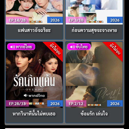
EP.14/28
2026
EP.3/10
2026
แฟนสาวอัจฉริยะ
ก่อนความสุขจะจางหาย
ยังไม่จบ
ยังไม่จบ
พากย์ไทย
ซับไทย
EP.28/33
2026
EP.2/12
2026
หากวินาทีนั้นไม่พบเธอ
ซ้อมรัก เล่นใจ