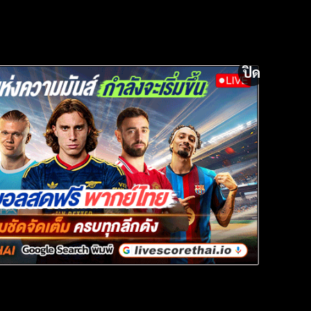
สำหรับ:
ปิด