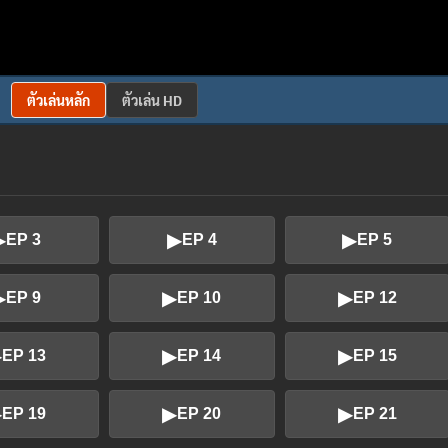
ตัวเล่นหลัก
ตัวเล่น HD
▶
▶
▶
EP 3
EP 4
EP 5
▶
▶
▶
EP 9
EP 10
EP 12
▶
▶
▶
EP 13
EP 14
EP 15
▶
▶
▶
EP 19
EP 20
EP 21