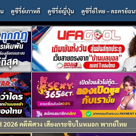
จีน
ดูซีรี่ย์เกาหลี
ดูซีรี่ย์ญี่ปุ่น
ดูซีรี่ย์ไทย – ละครย้อน
wind 2026 คดีพิศวง เสียงกระซิบในหมอก พากย์ไทย