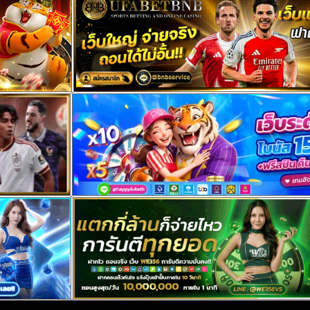
ค้นหา