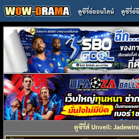
Skip
ดูซีรี่ย์ออนไลน์
ดูซีรี่ย์
to
content
ดูซีรี่ส์ Unveil: Jade