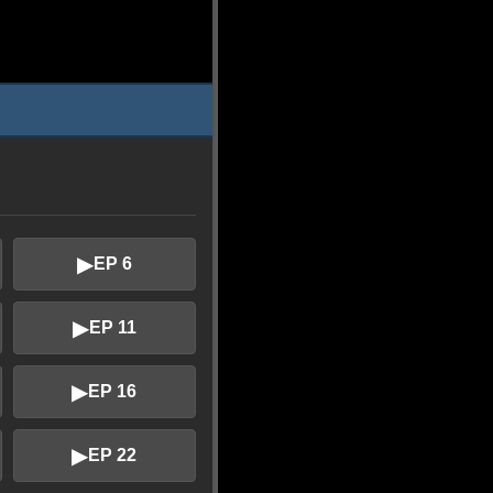
▶
EP 6
▶
EP 11
▶
EP 16
▶
EP 22