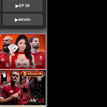
▶
EP 28
▶
ตอนจบ