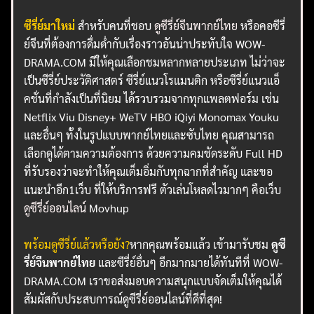
ซีรี่ย์มาใหม่
สำหรับคนที่ชอบ
ดูซีรี่ย์จีนพากย์ไทย
หรือคอซีรี่
ย์จีนที่ต้องการดื่มด่ำกับเรื่องราวอันน่าประทับใจ WOW-
DRAMA.COM มีให้คุณเลือกชมหลากหลายประเภท ไม่ว่าจะ
เป็นซีรี่ย์ประวัติศาสตร์ ซีรี่ย์แนวโรแมนติก หรือซีรี่ย์แนวแอ็
คชั่นที่กำลังเป็นที่นิยม ได้รวบรวมจากทุกแพลตฟอร์ม เช่น
Netflix Viu Disney+ WeTV HBO iQiyi Monomax Youku
และอื่นๆ ทั้งในรูปแบบพากย์ไทยและซับไทย คุณสามารถ
เลือกดูได้ตามความต้องการ ด้วยความคมชัดระดับ Full HD
ที่รับรองว่าจะทำให้คุณเต็มอิ่มกับทุกฉากที่สำคัญ และขอ
แนะนำอีก1เว็บ ที่ให้บริการฟรี ตัวเล่นโหลดไวมากๆ คือเว็บ
ดูซีรี่ย์ออนไลน์
Movhup
พร้อมดูซีรี่ย์แล้วหรือยัง?
หากคุณพร้อมแล้ว เข้ามารับชม
ดูซี
รี่ย์จีนพากย์ไทย
และซีรี่ย์อื่นๆ อีกมากมายได้ทันทีที่ WOW-
DRAMA.COM เราขอส่งมอบความสนุกแบบจัดเต็มให้คุณได้
สัมผัสกับประสบการณ์ดูซีรี่ย์ออนไลน์ที่ดีที่สุด!