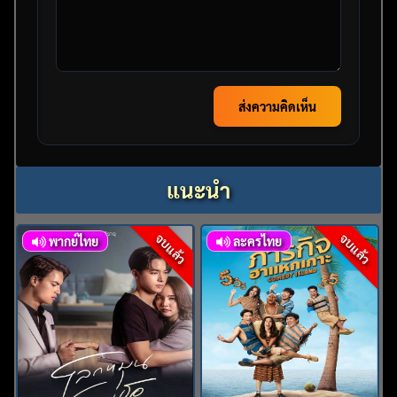
ส่งความคิดเห็น
แนะนำ
จบแล้ว
จบแล้ว
พากย์ไทย
ละครไทย