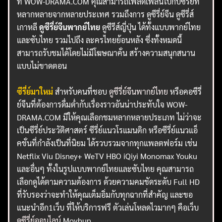
ที่ WOW-DRAMA.COM คุณสามารถเพลิดเพลินไปกับซีรี่ย์ที่
หลากหลายจากหลายประเทศ รวมถึงการ ดูซีรี่ย์จีน ดูซีรี่ส์
เกาหลี
ดูซีรี่ย์จีนพากย์ไทย
ดูซีรีส์ญี่ปุ่น ได้ทั้งแบบพากย์ไทย
และซับไทย รวมไปถึง ละครไทยย้อนหลัง ซึ่งทั้งหมดนี้
สามารถรับชมได้โดยไม่มีโฆษณาคั่น สร้างความสนุกสนาน
แบบไม่ขาดตอน
ซีรี่ย์มาใหม่
สำหรับคนที่ชอบ
ดูซีรี่ย์จีนพากย์ไทย
หรือคอซีรี่
ย์จีนที่ต้องการดื่มด่ำกับเรื่องราวอันน่าประทับใจ WOW-
DRAMA.COM มีให้คุณเลือกชมหลากหลายประเภท ไม่ว่าจะ
เป็นซีรี่ย์ประวัติศาสตร์ ซีรี่ย์แนวโรแมนติก หรือซีรี่ย์แนวแอ็
คชั่นที่กำลังเป็นที่นิยม ได้รวบรวมจากทุกแพลตฟอร์ม เช่น
Netflix Viu Disney+ WeTV HBO iQiyi Monomax Youku
และอื่นๆ ทั้งในรูปแบบพากย์ไทยและซับไทย คุณสามารถ
เลือกดูได้ตามความต้องการ ด้วยความคมชัดระดับ Full HD
ที่รับรองว่าจะทำให้คุณเต็มอิ่มกับทุกฉากที่สำคัญ และขอ
แนะนำอีก1เว็บ ที่ให้บริการฟรี ตัวเล่นโหลดไวมากๆ คือเว็บ
ดูซีรี่ย์ออนไลน์
Movhup