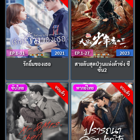
EP.1-31
2021
EP.1-27
2023
รักยิ้มของเธอ
สายลับสุดป่วนแห่งต้าซ่ง ซี
ซั่น2
จบแล้ว
จบแล้ว
ซับไทย
พากย์ไทย