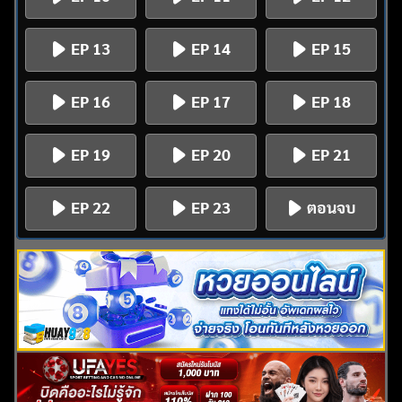
EP 13
EP 14
EP 15
EP 16
EP 17
EP 18
EP 19
EP 20
EP 21
EP 22
EP 23
ตอนจบ