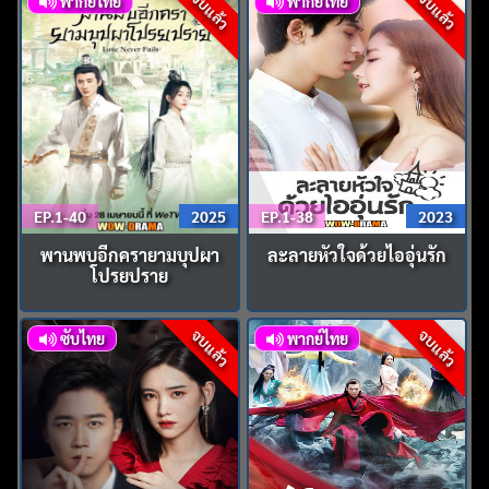
จบแล้ว
จบแล้ว
พากย์ไทย
พากย์ไทย
EP.1-40
2025
EP.1-38
2023
พานพบอีกครายามบุปผา
ละลายหัวใจด้วยไออุ่นรัก
โปรยปราย
จบแล้ว
จบแล้ว
ซับไทย
พากย์ไทย