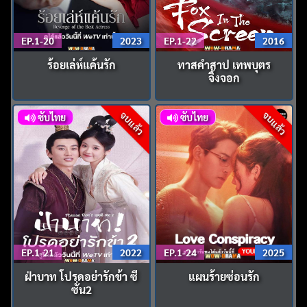
EP.1-20
2023
EP.1-22
2016
ร้อยเล่ห์แค้นรัก
ทาสคำสาป เทพบุตร
จิ้งจอก
จบแล้ว
จบแล้ว
ซับไทย
ซับไทย
EP.1-21
2022
EP.1-24
2025
ฝ่าบาท โปรดอย่ารักข้า ซี
แผนร้ายซ่อนรัก
ซั่น2