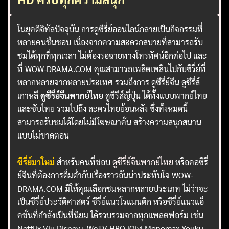
ในยุคดิจิทัลปัจจุบัน การดูซีรี่ย์ออนไลน์กลายเป็นกิจกรรมที่
หลายคนชื่นชอบ เนื่องจากความสะดวกสบายที่สามารถรับ
ชมได้ทุกที่ทุกเวลา ไม่ต้องรอฉายทางโทรทัศน์อีกต่อไป และ
ที่ WOW-DRAMA.COM คุณสามารถเพลิดเพลินไปกับซีรี่ย์ที่
หลากหลายจากหลายประเทศ รวมถึงการ ดูซีรี่ย์จีน ดูซีรี่ส์
เกาหลี
ดูซีรี่ย์จีนพากย์ไทย
ดูซีรีส์ญี่ปุ่น ได้ทั้งแบบพากย์ไทย
และซับไทย รวมไปถึง ละครไทยย้อนหลัง ซึ่งทั้งหมดนี้
สามารถรับชมได้โดยไม่มีโฆษณาคั่น สร้างความสนุกสนาน
แบบไม่ขาดตอน
ซีรี่ย์มาใหม่
สำหรับคนที่ชอบ
ดูซีรี่ย์จีนพากย์ไทย
หรือคอซีรี่
ย์จีนที่ต้องการดื่มด่ำกับเรื่องราวอันน่าประทับใจ WOW-
DRAMA.COM มีให้คุณเลือกชมหลากหลายประเภท ไม่ว่าจะ
เป็นซีรี่ย์ประวัติศาสตร์ ซีรี่ย์แนวโรแมนติก หรือซีรี่ย์แนวแอ็
คชั่นที่กำลังเป็นที่นิยม ได้รวบรวมจากทุกแพลตฟอร์ม เช่น
Netflix Viu Disney+ WeTV HBO iQiyi Monomax Youku