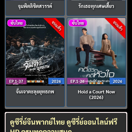
จุมพิตลิขิตสวรรค์
รักเธอทุกเศษเสี้ยว
จบแล้ว
จบแล้ว
ซับไทย
ซับไทย
EP.1-37
2026
EP.1-26
2026
จั่นเจาตะลุยยุทธภพ
Hold a Court Now
(2026)
ดูซีรี่ย์จีนพากย์ไทย ดูซีรี่ย์ออนไลน์ฟรี
HD ครบทุกความสนุก