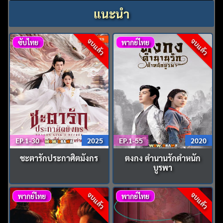
แนะนำ
จบแล้ว
จบแล้ว
ซับไทย
พากย์ไทย
EP.1-30
2025
EP.1-55
2020
ชะตารักประกาศิตมังกร
ตงกง ตำนานรักตำหนัก
บูรพา
จบแล้ว
จบแล้ว
พากย์ไทย
พากย์ไทย