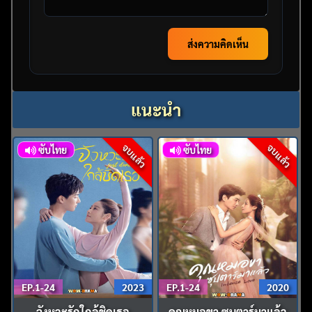
ส่งความคิดเห็น
แนะนำ
จบแล้ว
จบแล้ว
ซับไทย
ซับไทย
EP.1-24
2023
EP.1-24
2020
จังหวะรักใกล้ชิดเธอ
คุณหมอขา ซุบตาร์มาแล้ว