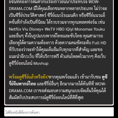
ย์จีนที่ต้องการดื่มด่ำกับเรื่องราวอันน่าประทับใจ WOW-
DRAMA.COM มีให้คุณเลือกชมหลากหลายประเภท ไม่ว่าจะ
เป็นซีรี่ย์ประวัติศาสตร์ ซีรี่ย์แนวโรแมนติก หรือซีรี่ย์แนวแอ็
คชั่นที่กำลังเป็นที่นิยม ได้รวบรวมจากทุกแพลตฟอร์ม เช่น
Netflix Viu Disney+ WeTV HBO iQiyi Monomax Youku
และอื่นๆ ทั้งในรูปแบบพากย์ไทยและซับไทย คุณสามารถ
เลือกดูได้ตามความต้องการ ด้วยความคมชัดระดับ Full HD
ที่รับรองว่าจะทำให้คุณเต็มอิ่มกับทุกฉากที่สำคัญ และขอ
แนะนำอีก1เว็บ ที่ให้บริการฟรี ตัวเล่นโหลดไวมากๆ คือเว็บ
ดูซีรี่ย์ออนไลน์
Movhup
พร้อมดูซีรี่ย์แล้วหรือยัง?
หากคุณพร้อมแล้ว เข้ามารับชม
ดูซี
รี่ย์จีนพากย์ไทย
และซีรี่ย์อื่นๆ อีกมากมายได้ทันทีที่ WOW-
DRAMA.COM เราขอส่งมอบความสนุกแบบจัดเต็มให้คุณได้
สัมผัสกับประสบการณ์ดูซีรี่ย์ออนไลน์ที่ดีที่สุด!
Search
for: