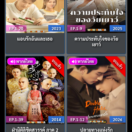
EP.1-20
2023
EP.1-9
2025
แอบรักฉันและเธอ
ความประทับใจของวัย
เยาว์
จบแล้ว
จบแล้ว
พากย์ไทย
พากย์ไทย
EP.1-39
2014
EP.1-12
2026
ฝ่ามิติลิขิตสวรรค์ ภาค 2
ปลายทางแห่งรัก