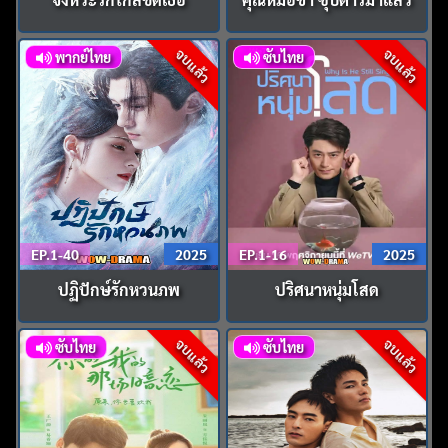
จบแล้ว
จบแล้ว
พากย์ไทย
ซับไทย
EP.1-40
2025
EP.1-16
2025
ปฏิปักษ์รักหวนภพ
ปริศนาหนุ่มโสด
จบแล้ว
จบแล้ว
ซับไทย
ซับไทย