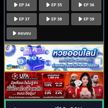
EP 34
EP 35
EP 36
EP 37
EP 38
EP 39
ตอนจบ