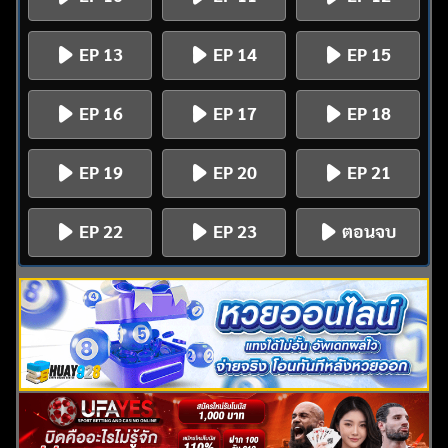
EP 13
EP 14
EP 15
EP 16
EP 17
EP 18
EP 19
EP 20
EP 21
EP 22
EP 23
ตอนจบ