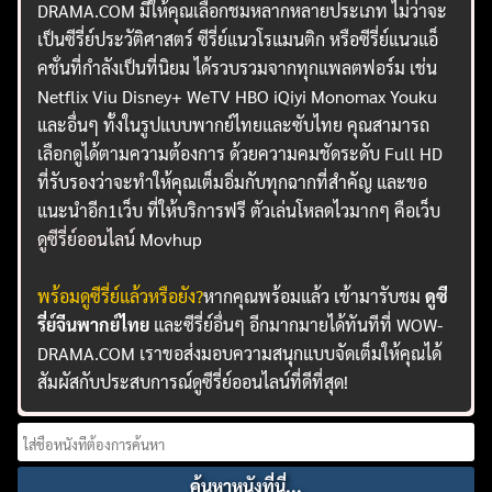
DRAMA.COM มีให้คุณเลือกชมหลากหลายประเภท ไม่ว่าจะ
เป็นซีรี่ย์ประวัติศาสตร์ ซีรี่ย์แนวโรแมนติก หรือซีรี่ย์แนวแอ็
คชั่นที่กำลังเป็นที่นิยม ได้รวบรวมจากทุกแพลตฟอร์ม เช่น
Netflix Viu Disney+ WeTV HBO iQiyi Monomax Youku
และอื่นๆ ทั้งในรูปแบบพากย์ไทยและซับไทย คุณสามารถ
เลือกดูได้ตามความต้องการ ด้วยความคมชัดระดับ Full HD
ที่รับรองว่าจะทำให้คุณเต็มอิ่มกับทุกฉากที่สำคัญ และขอ
แนะนำอีก1เว็บ ที่ให้บริการฟรี ตัวเล่นโหลดไวมากๆ คือเว็บ
ดูซีรี่ย์ออนไลน์
Movhup
พร้อมดูซีรี่ย์แล้วหรือยัง?
หากคุณพร้อมแล้ว เข้ามารับชม
ดูซี
รี่ย์จีนพากย์ไทย
และซีรี่ย์อื่นๆ อีกมากมายได้ทันทีที่ WOW-
DRAMA.COM เราขอส่งมอบความสนุกแบบจัดเต็มให้คุณได้
สัมผัสกับประสบการณ์ดูซีรี่ย์ออนไลน์ที่ดีที่สุด!
Search
for: