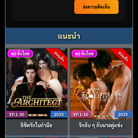
ส่งความคิดเห็น
แนะนำ
จบแล้ว
จบแล้ว
ซับไทย
ซับไทย
EP.1-30
2025
EP.1-10
2025
ลิขิตรักในกำมือ
รักลับ ๆ กับนายคู่แข่ง