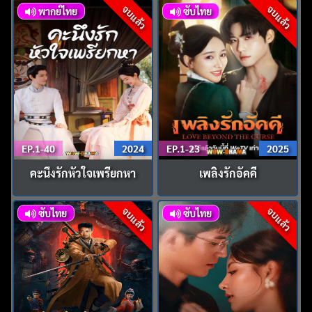
จบแล้ว
จบแล้ว
พากย์ไทย
ซับไทย
EP.1-40
2024
EP.1-23
2025
คะนึงรักหัวใจเพรียกหา
เพลิงรักอัคคี
จบแล้ว
จบแล้ว
ซับไทย
ซับไทย