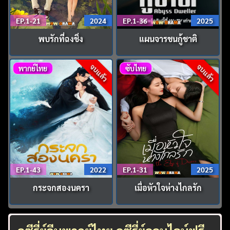
EP.1-21
2024
EP.1-36
2025
พบรักที่ฉงชิ่ง
แผนจารชนกู้ชาติ
จบแล้ว
จบแล้ว
พากย์ไทย
ซับไทย
EP.1-43
2022
EP.1-31
2025
กระจกสองนครา
เมื่อหัวใจห่างไกลรัก