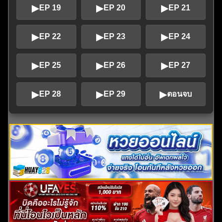
▶
▶
▶
EP 19
EP 20
EP 21
▶
▶
▶
EP 22
EP 23
EP 24
▶
▶
▶
EP 25
EP 26
EP 27
▶
▶
▶
EP 28
EP 29
ตอนจบ