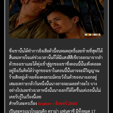
ซึ่งเขานั้นได้ทำการยิงเสือตัวนี้จนหมดฤทธิ์และท้ายที่สุดก็ได้
สิ้นลมหายใจแต่ช่วงเวลานั้นก็ได้มีแสงสีสีเขียวออกมาจากลำ
ตัวของเขาและได้พุ่งเข้าสู่ลูกของเขาซึ่งตอนนี้นั้นเพิ่งคลอด
อยู่จึงเริ่มคิดได้ว่าลูกของเขาในตอนนี้นั้นอาจจะมีวิญญาณ
ร้ายสิงอยู่เค้าจะต้องคอยระมัดระวังในตัวของนางเอกอยู่
เสมอเพราะกลัววันหนึ่งนั้นนางอาจจะเผลอทำอะไร บาง
อย่างไปและช่วงเวลาหนึ่งนั้นนางเอกก็ได้โตขึ้นแต่เธอนั้นไม่
เคยรับรู้ในเรื่องนี้เลย
สำหรับละครเรื่อง
Angkor – อังกอร์ 2543
เป็นละครแนวโรแมนติก ดราม่า แฟนตาซี มีทั้งหมด 17