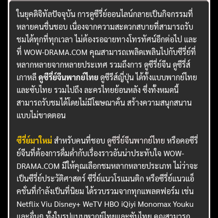
ในยุคดิจิทัลปัจจุบัน การดูซีรี่ย์ออนไลน์กลายเป็นกิจกรรมที่
หลายคนชื่นชอบ เนื่องจากความสะดวกสบายที่สามารถรับ
ชมได้ทุกที่ทุกเวลา ไม่ต้องรอฉายทางโทรทัศน์อีกต่อไป และ
ที่ WOW-DRAMA.COM คุณสามารถเพลิดเพลินไปกับซีรี่ย์ที่
หลากหลายจากหลายประเทศ รวมถึงการ ดูซีรี่ย์จีน ดูซีรี่ส์
เกาหลี
ดูซีรี่ย์จีนพากย์ไทย
ดูซีรีส์ญี่ปุ่น ได้ทั้งแบบพากย์ไทย
และซับไทย รวมไปถึง ละครไทยย้อนหลัง ซึ่งทั้งหมดนี้
สามารถรับชมได้โดยไม่มีโฆษณาคั่น สร้างความสนุกสนาน
แบบไม่ขาดตอน
ซีรี่ย์มาใหม่
สำหรับคนที่ชอบ
ดูซีรี่ย์จีนพากย์ไทย
หรือคอซีรี่
ย์จีนที่ต้องการดื่มด่ำกับเรื่องราวอันน่าประทับใจ WOW-
DRAMA.COM มีให้คุณเลือกชมหลากหลายประเภท ไม่ว่าจะ
เป็นซีรี่ย์ประวัติศาสตร์ ซีรี่ย์แนวโรแมนติก หรือซีรี่ย์แนวแอ็
คชั่นที่กำลังเป็นที่นิยม ได้รวบรวมจากทุกแพลตฟอร์ม เช่น
Netflix Viu Disney+ WeTV HBO iQiyi Monomax Youku
และอื่นๆ ทั้งในรูปแบบพากย์ไทยและซับไทย คุณสามารถ