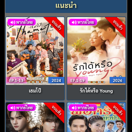
แนะนำ
จบแล้ว
จบแล้ว
พากย์ไทย
พากย์ไทย
EP.1-13
2024
EP.1-19
2026
เธมโป้
รักได้หรือ Young
จบแล้ว
จบแล้ว
พากย์ไทย
พากย์ไทย