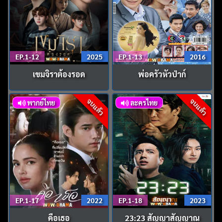
EP.1-12
2025
EP.1-13
2016
เขมจิราต้องรอด
พ่อครัวหัวป่าก์
จบแล้ว
จบแล้ว
พากย์ไทย
ละครไทย
EP.1-17
2022
EP.1-18
2023
คือเธอ
23:23 สัญญาสัญญาณ